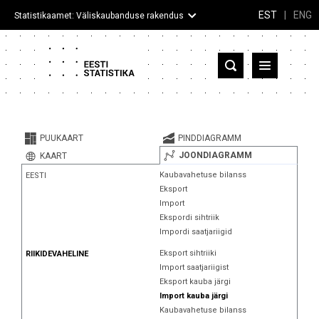
EST
|
ENG
Statistikaamet: Väliskaubanduse rakendus
Eesti
Partnerriigid ja territooriumid
PUUKAART
PINDDIAGRAMM
Kaup
JOONDIAGRAMM
KAART
Kaubavahetuse bilanss
EESTI
Infograafikud
Eksport
Import
Selgitused
Ekspordi sihtriik
Impordi saatjariigid
Eksport sihtriiki
RIIKIDEVAHELINE
Import saatjariigist
Eksport kauba järgi
Import kauba järgi
Kaubavahetuse bilanss