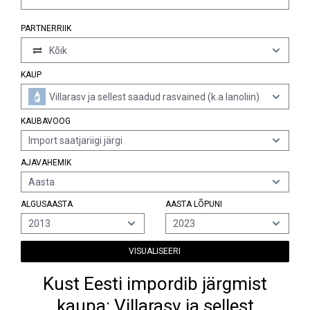
PARTNERRIIK
Kõik
KAUP
Villarasv ja sellest saadud rasvained (k.a lanoliin)
KAUBAVOOG
Import saatjariigi järgi
AJAVAHEMIK
Aasta
ALGUSAASTA
AASTA LÕPUNI
2013
2023
VISUALISEERI
Kust Eesti impordib järgmist
kaupa: Villarasv ja sellest