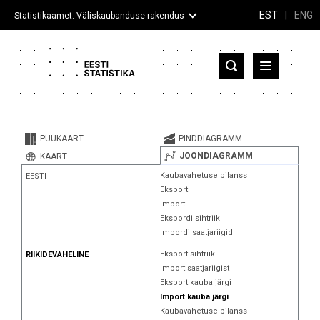
EST
|
ENG
Statistikaamet: Väliskaubanduse rakendus
Eesti
Partnerriigid ja territooriumid
PUUKAART
PINDDIAGRAMM
Kaup
JOONDIAGRAMM
KAART
Kaubavahetuse bilanss
EESTI
Infograafikud
Eksport
Import
Selgitused
Ekspordi sihtriik
Impordi saatjariigid
Eksport sihtriiki
RIIKIDEVAHELINE
Import saatjariigist
Eksport kauba järgi
Import kauba järgi
Kaubavahetuse bilanss