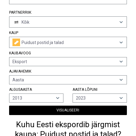
PARTNERRIIK
Kõik
KAUP
Puidust postid ja talad
KAUBAVOOG
Eksport
AJAVAHEMIK
Aasta
ALGUSAASTA
AASTA LÕPUNI
2013
2023
VISUALISEERI
Kuhu Eesti ekspordib järgmist
kaupa: Puidust postid ja talad?