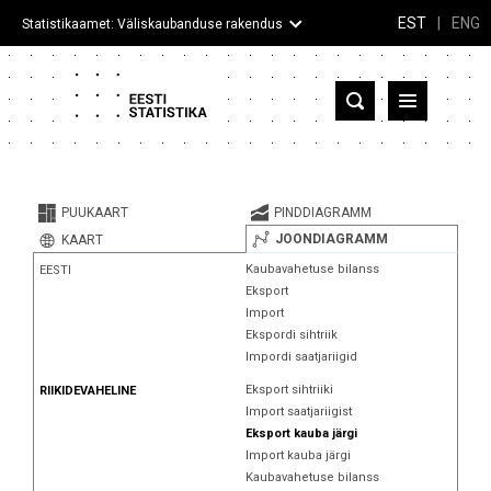
EST
|
ENG
Statistikaamet: Väliskaubanduse rakendus
Eesti
Partnerriigid ja territooriumid
PUUKAART
PINDDIAGRAMM
Kaup
JOONDIAGRAMM
KAART
Kaubavahetuse bilanss
EESTI
Infograafikud
Eksport
Import
Selgitused
Ekspordi sihtriik
Impordi saatjariigid
Eksport sihtriiki
RIIKIDEVAHELINE
Import saatjariigist
Eksport kauba järgi
Import kauba järgi
Kaubavahetuse bilanss