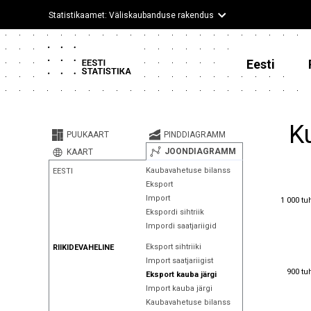
Statistikaamet: Väliskaubanduse rakendus
Eesti
Ku
PUUKAART
PINDDIAGRAMM
JOONDIAGRAMM
KAART
Kaubavahetuse bilanss
EESTI
Eksport
1 000 tu
Import
1 000 tu
Ekspordi sihtriik
Impordi saatjariigid
Eksport sihtriiki
RIIKIDEVAHELINE
Import saatjariigist
900 tu
900 tu
Eksport kauba järgi
Import kauba järgi
Kaubavahetuse bilanss