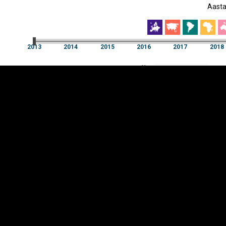
Aast
EST
|
ENG
2013
2014
2015
2016
2017
2018
Aast
2013
2014
2015
2016
2017
2018
Y-
Manner
TELG
K
Infograafikud
erritooriumid
Selgitused
Tagasiside