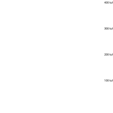
400 tu
400 tu
300 tu
300 tu
200 tu
200 tu
100 tu
100 tu