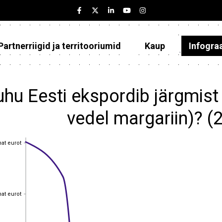
Partnerriigid ja territooriumid
Kaup
Infogra
Eesti
Partnerriigid ja territooriumid
hu Eesti ekspordib järgmist 
Kaup
vedel margariin)? 
Infograafikud
hat eurot
hat eurot
Selgitused
hat eurot
hat eurot