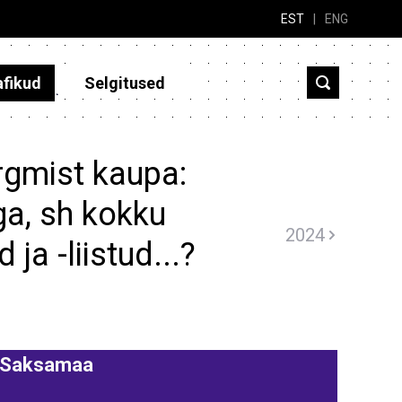
EST
|
ENG
afikud
Selgitused
rgmist kaupa:
iga, sh kokku
2024
ja -liistud...?
Saksamaa