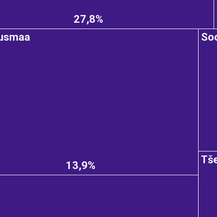
27,8%
susmaa
So
Tš
13,9%