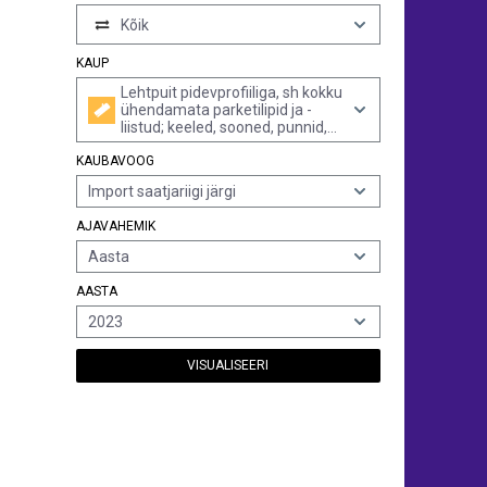
Kõik
KAUP
Lehtpuit pidevprofiiliga, sh kokku
ühendamata parketilipid ja -
liistud; keeled, sooned, punnid,
kald- või ümarservad, v-punnid,
KAUBAVOOG
helmestus, lekaalprofiil vms;
ühel või mitmel küljel, otsal või
Import saatjariigi järgi
serval, hööveldatud või
hööveldamata, lihvitud või
AJAVAHEMIK
lihvimata, pikijätkatud või mitte
Aasta
AASTA
2023
VISUALISEERI