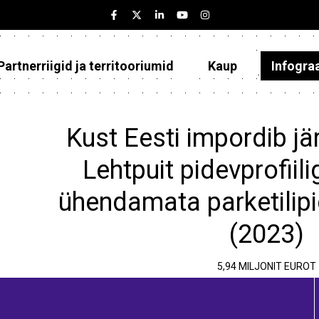
Partnerriigid ja territooriumid
Kaup
Infogra
Eesti
Partnerriigid ja territooriumid
Kust Eesti impordib jä
Kaup
Lehtpuit pidevprofiil
Infograafikud
ühendamata parketilipid 
Selgitused
(2023)
5,94 MILJONIT EUROT