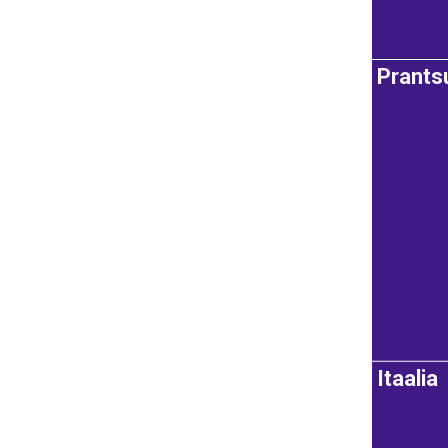
Prant
Itaalia