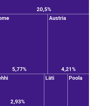
20,5%
ome
Austria
5,77%
4,21%
ehhi
Läti
Poola
2,93%