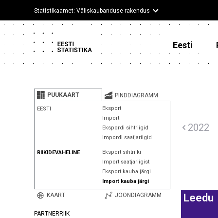
Statistikaamet: Väliskaubanduse rakendus
Eesti
PUUKAART
PINDDIAGRAMM
Eksport
EESTI
Import
2022
Ekspordi sihtriigid
Impordi saatjariigid
Eksport sihtriiki
RIIKIDEVAHELINE
Import saatjariigist
Eksport kauba järgi
Import kauba järgi
KAART
JOONDIAGRAMM
Leedu
PARTNERRIIK