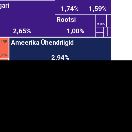
ari
1,74%
1,59%
Rootsi
0,15%
2,65%
1,00%
Ameerika Ühendriigid
Türgi
0,27%
2,94%
anner
üpsiste sätted