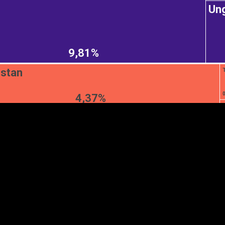
Ung
9,81%
EST
|
ENG
stan
4,37%
Manner
Partner
M
DETAILSUS
VÄRV
K
Infograafikud
erritooriumid
Selgitused