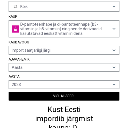
Kõik
KAUP
D-pantoteenhape ja dl-pantoteenhape (b3-
vitamiin ja b5-vitamiin) ning nende derivaadid,
kasutatavad eeskätt vitamiinidena
KAUBAVOOG
Import saatjariigi järgi
AJAVAHEMIK
Aasta
AASTA
2023
VISUALISEERI
Kust Eesti
impordib järgmist
kaupa: D-