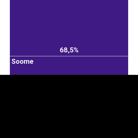
EST
|
ENG
68,5%
Soome