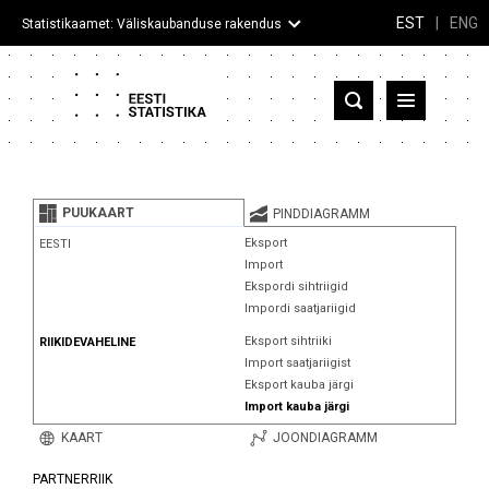
EST
|
ENG
Statistikaamet: Väliskaubanduse rakendus
Eesti
Partnerriigid ja territooriumid
PUUKAART
PINDDIAGRAMM
Kaup
Eksport
EESTI
Import
Infograafikud
Ekspordi sihtriigid
Impordi saatjariigid
Selgitused
Eksport sihtriiki
RIIKIDEVAHELINE
Import saatjariigist
Eksport kauba järgi
Import kauba järgi
KAART
JOONDIAGRAMM
PARTNERRIIK