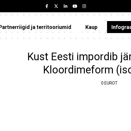
Partnerriigid ja territooriumid
Kaup
Infogra
Eesti
Partnerriigid ja territooriumid
Kust Eesti impordib jä
Kaup
Kloordimeform (is
Infograafikud
0 EUROT
Selgitused