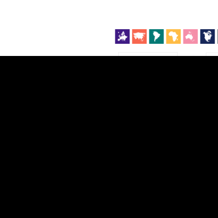
EST
|
ENG
Manner
Partner
M
DETAILSUS
VÄRV
K
Infograafikud
erritooriumid
Selgitused
Tagasiside