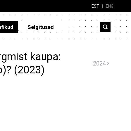
EST
|
ENG
afikud
Selgitused
rgmist kaupa:
2024
o)? (2023)