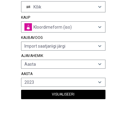
Kõik
KAUP
Kloordimeform (iso)
KAUBAVOOG
Import saatjariigi järgi
AJAVAHEMIK
Aasta
AASTA
2023
VISUALISEERI