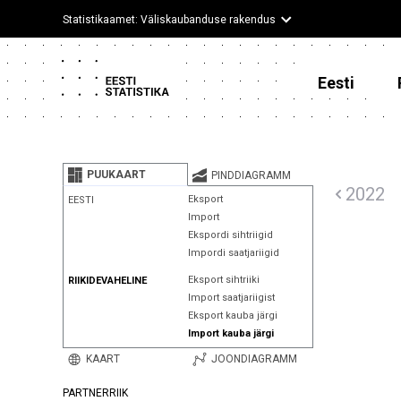
Statistikaamet: Väliskaubanduse rakendus
Eesti
PUUKAART
PINDDIAGRAMM
2022
Eksport
EESTI
Import
Ekspordi sihtriigid
Impordi saatjariigid
Eksport sihtriiki
RIIKIDEVAHELINE
Import saatjariigist
Eksport kauba järgi
Import kauba järgi
KAART
JOONDIAGRAMM
PARTNERRIIK