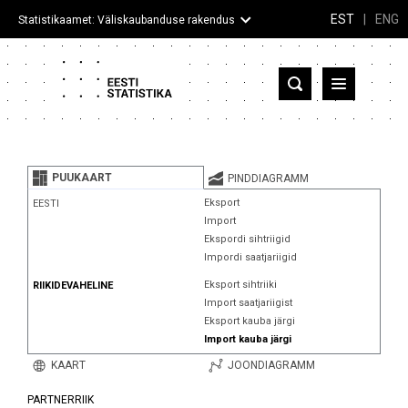
EST
|
ENG
Statistikaamet: Väliskaubanduse rakendus
Eesti
Partnerriigid ja territooriumid
PUUKAART
PINDDIAGRAMM
Kaup
Eksport
EESTI
Import
Infograafikud
Ekspordi sihtriigid
Impordi saatjariigid
Selgitused
Eksport sihtriiki
RIIKIDEVAHELINE
Import saatjariigist
Eksport kauba järgi
Import kauba järgi
KAART
JOONDIAGRAMM
PARTNERRIIK