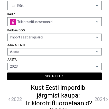
Kõik
KAUP
Triklorotrifluoroetaanid
KAUBAVOOG
Import saatjariigi järgi
AJAVAHEMIK
Aasta
AASTA
2023
VISUALISEERI
Kust Eesti impordib
järgmist kaupa:
2022
2024
Triklorotrifluoroetaanid?