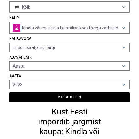
Kõik
KAUP
Kindla või muutuva keemilise koostisega karbiidid
KAUBAVOOG
Import saatjariigi järgi
AJAVAHEMIK
Aasta
AASTA
2023
VISUALISEERI
Kust Eesti
impordib järgmist
kaupa: Kindla või