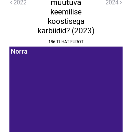
muutuva
2022
2024
keemilise
koostisega
karbiidid? (2023)
186 TUHAT EUROT
Norra