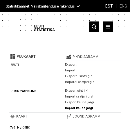
EST
|
ENG
Statistikaamet: Väliskaubanduse rakendus
Eesti
Partnerriigid ja territooriumid
PUUKAART
PINDDIAGRAMM
Kaup
Eksport
EESTI
Import
Infograafikud
Ekspordi sihtriigid
Impordi saatjariigid
Selgitused
Eksport sihtriiki
RIIKIDEVAHELINE
Import saatjariigist
Eksport kauba järgi
Import kauba järgi
KAART
JOONDIAGRAMM
PARTNERRIIK