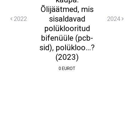
Õlijäätmed, mis
sisaldavad
2022
2024
polüklooritud
bifenüüle (pcb-
sid), polükloo...?
(2023)
0 EUROT