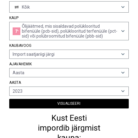
Kõik
KAUP
Õlijäätmed, mis sisaldavad polüklooritud
bifenüüle (pcb-sid), polüklooritud terfenüüle (pct-
sid) või polübroomitud bifenüüle (pbb-sid)
KAUBAVOOG
Import saatjariigi järgi
AJAVAHEMIK
Aasta
AASTA
2023
VISUALISEERI
Kust Eesti
impordib järgmist
kaupa: