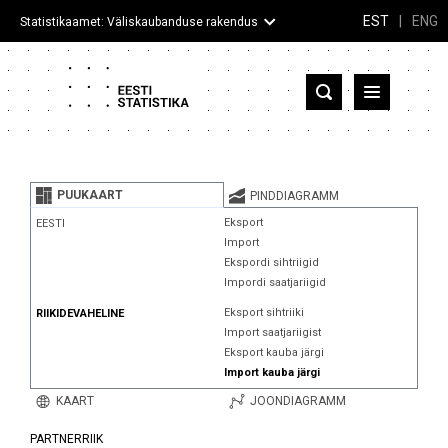
EST
|
ENG
Statistikaamet: Väliskaubanduse rakendus
Eesti
Partnerriigid ja territooriumid
PUUKAART
PINDDIAGRAMM
Kaup
Eksport
EESTI
Import
Infograafikud
Ekspordi sihtriigid
Impordi saatjariigid
Selgitused
Eksport sihtriiki
RIIKIDEVAHELINE
Import saatjariigist
Eksport kauba järgi
Import kauba järgi
KAART
JOONDIAGRAMM
PARTNERRIIK