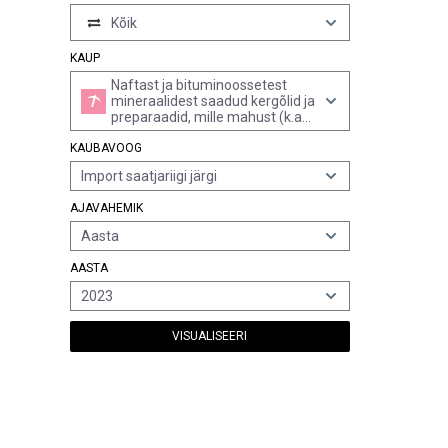
Kõik
KAUP
Naftast ja bituminoossetest
mineraalidest saadud kergõlid ja
preparaadid, mille mahust (k.a
kaod) 90% ja rohkem
KAUBAVOOG
destilleerub 210°c juures astm d
86 meetodi järgi
Import saatjariigi järgi
AJAVAHEMIK
Aasta
AASTA
2023
VISUALISEERI