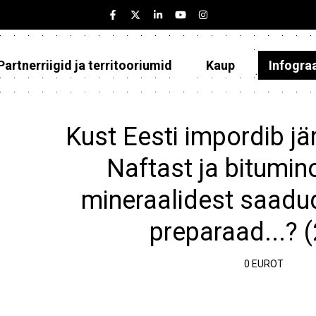
Partnerriigid ja territooriumid
Kaup
Infogra
Eesti
Partnerriigid ja territooriumid
Kust Eesti impordib jä
Kaup
Naftast ja bitumi
Infograafikud
mineraalidest saadud
Selgitused
preparaad...? 
0 EUROT