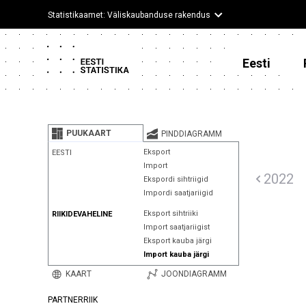
Statistikaamet: Väliskaubanduse rakendus
Eesti
PUUKAART
PINDDIAGRAMM
Eksport
EESTI
Import
2022
Ekspordi sihtriigid
Impordi saatjariigid
Eksport sihtriiki
RIIKIDEVAHELINE
Import saatjariigist
Eksport kauba järgi
Import kauba järgi
KAART
JOONDIAGRAMM
PARTNERRIIK