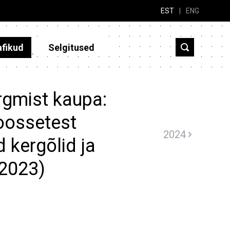
EST
|
ENG
afikud
Selgitused
rgmist kaupa:
noossetest
2024
 kergõlid ja
(2023)