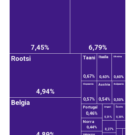
7,45%
6,79%
Taani
Rootsi
Itaalia
Ukraina
0,67%
0,63%
0,60%
Austria
Hispaania
Bulgaaria
4,94%
0,57%
0,54%
0,50%
Belgia
Šveits
Portugal
Ungari
0,46%
0,31%
0,30%
Norra
0,44%
0,27%
4,89%
Valgevene