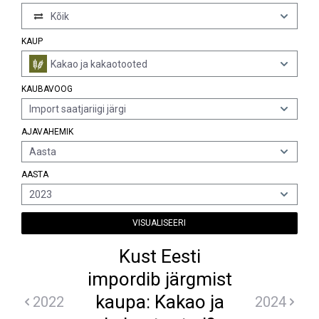
Kõik
KAUP
Kakao ja kakaotooted
KAUBAVOOG
Import saatjariigi järgi
AJAVAHEMIK
Aasta
AASTA
2023
VISUALISEERI
Kust Eesti
impordib järgmist
kaupa: Kakao ja
2022
2024