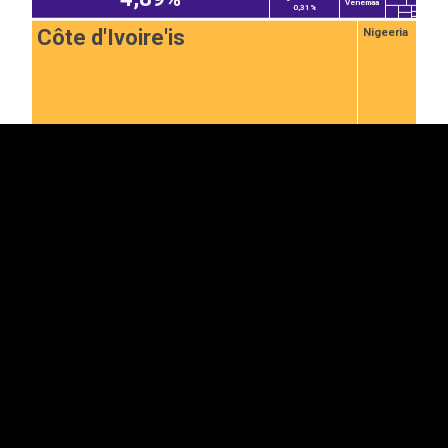
Venemaa
0,31%
EST
|
ENG
Côte d'Ivoire'is
Nigeeria
13,1%
2,49%
Ghana
Kamerun
4,43%
0,71%
Malaisia
Venezuela
Peruu
Jaapan