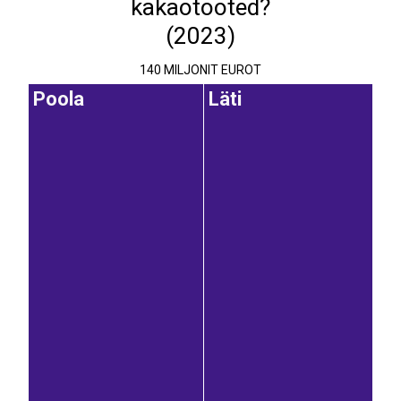
kakaotooted?
(2023)
140 MILJONIT EUROT
Poola
Läti