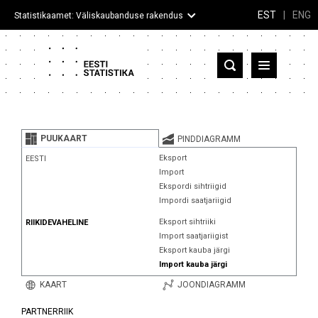
EST
|
ENG
Statistikaamet: Väliskaubanduse rakendus
Eesti
Partnerriigid ja territooriumid
PUUKAART
PINDDIAGRAMM
Kaup
Eksport
EESTI
Import
Infograafikud
Ekspordi sihtriigid
Impordi saatjariigid
Selgitused
Eksport sihtriiki
RIIKIDEVAHELINE
Import saatjariigist
Eksport kauba järgi
Import kauba järgi
KAART
JOONDIAGRAMM
PARTNERRIIK