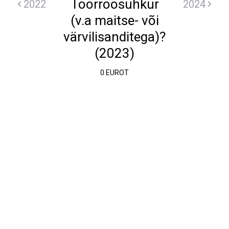
Toorroosuhkur
2022
2024
(v.a maitse- või
värvilisanditega)?
(2023)
0 EUROT