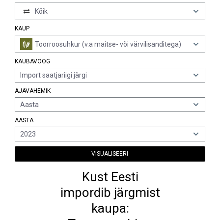
Kõik
KAUP
Toorroosuhkur (v.a maitse- või värvilisanditega)
KAUBAVOOG
Import saatjariigi järgi
AJAVAHEMIK
Aasta
AASTA
2023
VISUALISEERI
Kust Eesti
impordib järgmist
kaupa: