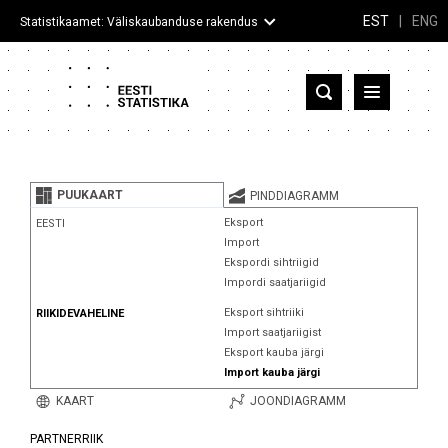
EST
|
ENG
Statistikaamet: Väliskaubanduse rakendus
Eesti
Partnerriigid ja territooriumid
PUUKAART
PINDDIAGRAMM
Kaup
Eksport
EESTI
Import
Infograafikud
Ekspordi sihtriigid
Impordi saatjariigid
Selgitused
Eksport sihtriiki
RIIKIDEVAHELINE
Import saatjariigist
Eksport kauba järgi
Import kauba järgi
KAART
JOONDIAGRAMM
PARTNERRIIK