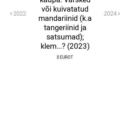
või kuivatatud
2022
2024
mandariinid (k.a
tangeriinid ja
satsumad);
klem...? (2023)
0 EUROT