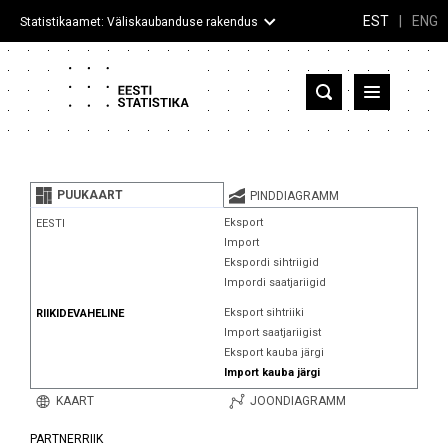
EST
|
ENG
Statistikaamet: Väliskaubanduse rakendus
Eesti
Partnerriigid ja territooriumid
PUUKAART
PINDDIAGRAMM
Kaup
Eksport
EESTI
Import
Infograafikud
Ekspordi sihtriigid
Impordi saatjariigid
Selgitused
Eksport sihtriiki
RIIKIDEVAHELINE
Import saatjariigist
Eksport kauba järgi
Import kauba järgi
KAART
JOONDIAGRAMM
PARTNERRIIK