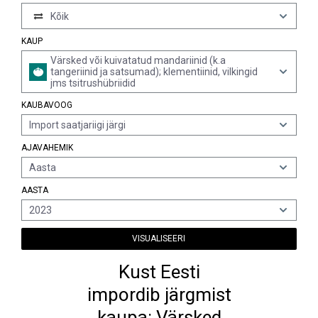
Kõik
KAUP
Värsked või kuivatatud mandariinid (k.a
tangeriinid ja satsumad); klementiinid, vilkingid
jms tsitrushübriidid
KAUBAVOOG
Import saatjariigi järgi
AJAVAHEMIK
Aasta
AASTA
2023
VISUALISEERI
Kust Eesti
impordib järgmist
kaupa: Värsked