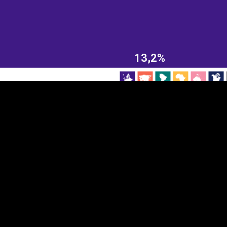
EST
|
ENG
13,2%
Manner
Partner
M
DETAILSUS
VÄRV
K
Infograafikud
erritooriumid
Selgitused
Tagasiside