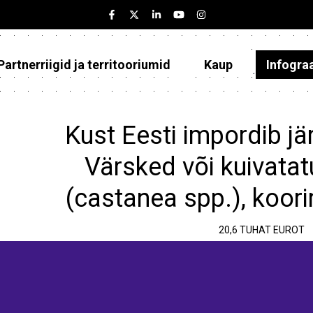
Partnerriigid ja territooriumid
Kaup
Infogra
Eesti
Partnerriigid ja territooriumid
Kust Eesti impordib jä
Kaup
Värsked või kuivatat
Infograafikud
(castanea spp.), koor
Selgitused
20,6 TUHAT EUROT