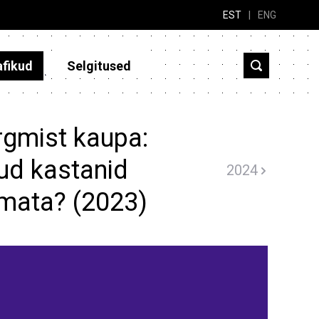
EST
|
ENG
afikud
Selgitused
rgmist kaupa:
ud kastanid
2024
imata? (2023)