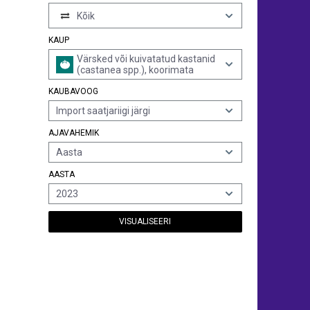
Kõik
KAUP
Värsked või kuivatatud kastanid
(castanea spp.), koorimata
KAUBAVOOG
Import saatjariigi järgi
AJAVAHEMIK
Aasta
AASTA
2023
VISUALISEERI