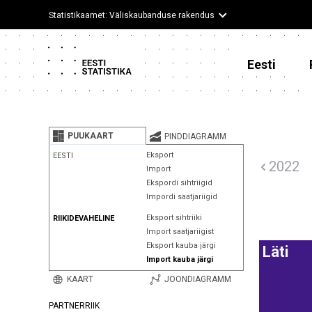
Statistikaamet: Väliskaubanduse rakendus
Eesti
PUUKAART
PINDDIAGRAMM
Eksport
EESTI
2022
Import
Ekspordi sihtriigid
Impordi saatjariigid
Eksport sihtriiki
RIIKIDEVAHELINE
Import saatjariigist
Eksport kauba järgi
Läti
Import kauba järgi
KAART
JOONDIAGRAMM
PARTNERRIIK