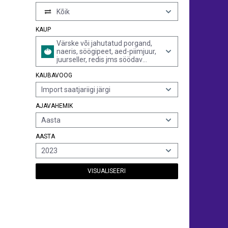
Kõik
KAUP
Värske või jahutatud porgand,
naeris, söögipeet, aed-piimjuur,
juurseller, redis jms söödav
juurvili
KAUBAVOOG
Import saatjariigi järgi
AJAVAHEMIK
Aasta
AASTA
2023
VISUALISEERI