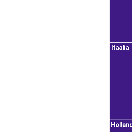
Itaalia
Hollan