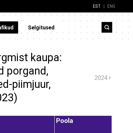
EST
|
ENG
afikud
Selgitused
rgmist kaupa:
d porgand,
2024
ed-piimjuur,
023)
Poola