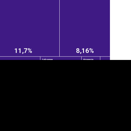
11,7%
8,16%
Saksamaa
Hispaania
anner
üpsiste sätted