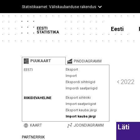
Statistikaamet: Väliskaubanduse rakendus
Eesti
PUUKAART
PINDDIAGRAMM
Eksport
EESTI
Import
2022
Ekspordi sihtriigid
Impordi saatjariigid
Eksport sihtriiki
RIIKIDEVAHELINE
Import saatjariigist
Eksport kauba järgi
Import kauba järgi
KAART
JOONDIAGRAMM
Läti
PARTNERRIIK