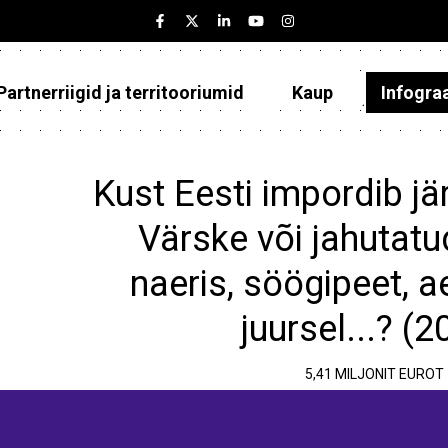
Partnerriigid ja territooriumid
Kaup
Infogra
Eesti
Partnerriigid ja territooriumid
Kust Eesti impordib jä
Kaup
Värske või jahutatu
Infograafikud
naeris, söögipeet, a
Selgitused
juursel...? (2
5,41 MILJONIT EUROT