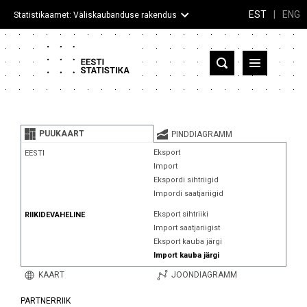
EST
|
ENG
Statistikaamet: Väliskaubanduse rakendus
Eesti
Partnerriigid ja territooriumid
PUUKAART
PINDDIAGRAMM
Kaup
Eksport
EESTI
Import
Infograafikud
Ekspordi sihtriigid
Impordi saatjariigid
Selgitused
Eksport sihtriiki
RIIKIDEVAHELINE
Import saatjariigist
Eksport kauba järgi
Import kauba järgi
KAART
JOONDIAGRAMM
PARTNERRIIK