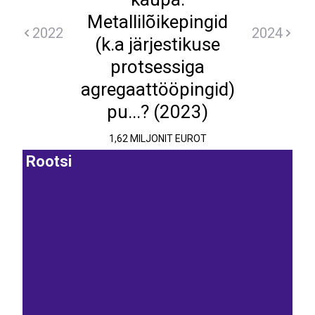
Metallilõikepingid
2022
2024
(k.a järjestikuse
protsessiga
agregaattööpingid)
pu...? (2023)
1,62 MILJONIT EUROT
Rootsi