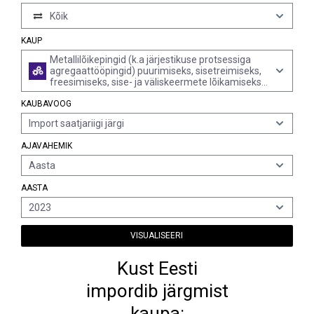
Kõik
KAUP
Metallilõikepingid (k.a järjestikuse protsessiga
agregaattööpingid) puurimiseks, sisetreimiseks,
freesimiseks, sise- ja väliskeermete lõikamiseks
(v.a rubriigis 8458 nimetatud treipingid ja
KAUBAVOOG
treikeskused, rubriigi 8461 hambalõikepingid ja
käsitsi juhitavad masinad)
Import saatjariigi järgi
AJAVAHEMIK
Aasta
AASTA
2023
VISUALISEERI
Kust Eesti
impordib järgmist
kaupa: