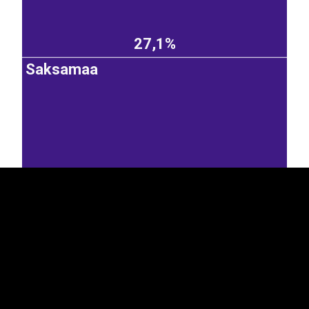
27,1%
Saksamaa
EST
|
ENG
14,6%
Austria
Soome
Leedu