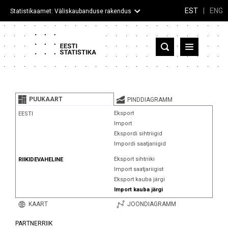
EST
|
ENG
Statistikaamet: Väliskaubanduse rakendus
Eesti
Partnerriigid ja territooriumid
PUUKAART
PINDDIAGRAMM
Kaup
Eksport
EESTI
Import
Infograafikud
Ekspordi sihtriigid
Impordi saatjariigid
Selgitused
Eksport sihtriiki
RIIKIDEVAHELINE
Import saatjariigist
Eksport kauba järgi
Import kauba järgi
KAART
JOONDIAGRAMM
PARTNERRIIK