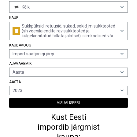
Kõik
KAUP
Sukkpüksid, retuusid, sukad, sokid jm sukktooted
(sh veenilaiendite ravisukktooted ja
külgekinnitatud tallata jalatsid), silmkoelised või
heegeldatud (v.a väikelastele)
KAUBAVOOG
Import saatjariigi järgi
AJAVAHEMIK
Aasta
AASTA
2023
VISUALISEERI
Kust Eesti
impordib järgmist
kaupa: