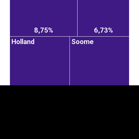
8,75%
6,73%
Holland
Soome
EST
|
ENG
5,62%
5,57%
Hispaania
Rootsi
Belgia