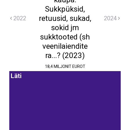
Sukkpüksid,
retuusid, sukad,
2022
2024
sokid jm
sukktooted (sh
veenilaiendite
ra...? (2023)
18,4 MILJONIT EUROT
Läti