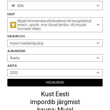
Kõik
KAUP
Mujal nimetamata silmkoelised või heegeldatud
ameti-, spordi- vms rõivad lamba- või muude
loomade villast
KAUBAVOOG
Import saatjariigi järgi
AJAVAHEMIK
Aasta
AASTA
2023
VISUALISEERI
Kust Eesti
impordib järgmist
kaupa: Mujal