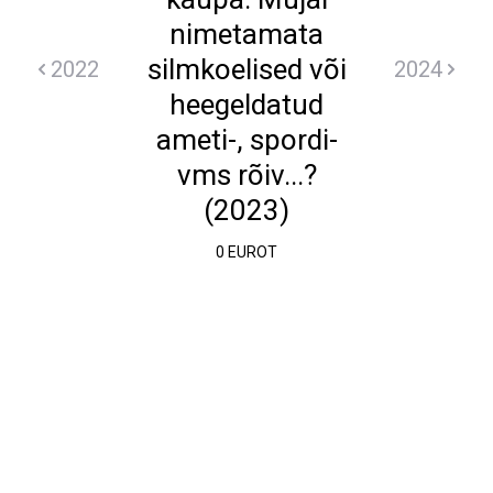
nimetamata
silmkoelised või
2022
2024
heegeldatud
ameti-, spordi-
vms rõiv...?
(2023)
0 EUROT