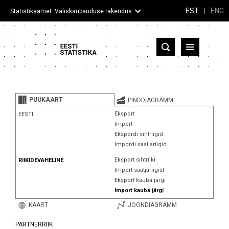
EST
|
ENG
Statistikaamet: Väliskaubanduse rakendus
Eesti
Partnerriigid ja territooriumid
PUUKAART
PINDDIAGRAMM
Kaup
Eksport
EESTI
Import
Infograafikud
Ekspordi sihtriigid
Impordi saatjariigid
Selgitused
Eksport sihtriiki
RIIKIDEVAHELINE
Import saatjariigist
Eksport kauba järgi
Import kauba järgi
KAART
JOONDIAGRAMM
PARTNERRIIK