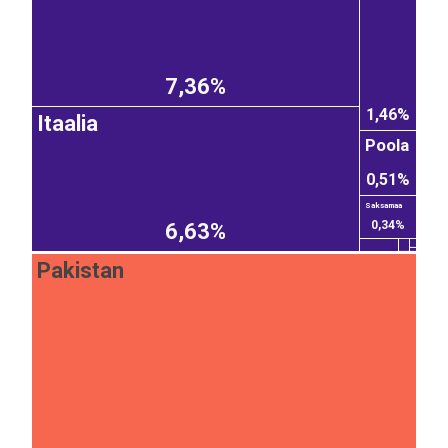
7,36%
1,46%
Itaalia
Poola
0,51%
Saksamaa
0,34%
6,63%
Pakistan