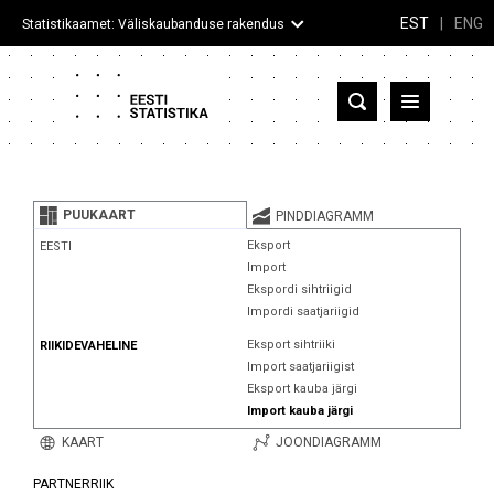
EST
|
ENG
Statistikaamet: Väliskaubanduse rakendus
Eesti
Partnerriigid ja territooriumid
PUUKAART
PINDDIAGRAMM
Kaup
Eksport
EESTI
Import
Infograafikud
Ekspordi sihtriigid
Impordi saatjariigid
Selgitused
Eksport sihtriiki
RIIKIDEVAHELINE
Import saatjariigist
Eksport kauba järgi
Import kauba järgi
KAART
JOONDIAGRAMM
PARTNERRIIK