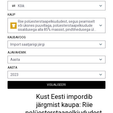
Kõik
KAUP
Riie polüesterstaapelkiududest, segus peamiselt
või üksnes puuvillaga, polüesterstaapelkiudude
sisaldusega alla 85% massist, pindtihedusega üle
170 g/m², 3- või 4lõngalise toimse (k.a risttoimse)
KAUBAVOOG
sidusega, värvitud
Import saatjariigi järgi
AJAVAHEMIK
Aasta
AASTA
2023
VISUALISEERI
Kust Eesti impordib
järgmist kaupa: Riie
polüesterstaapelkiududest,