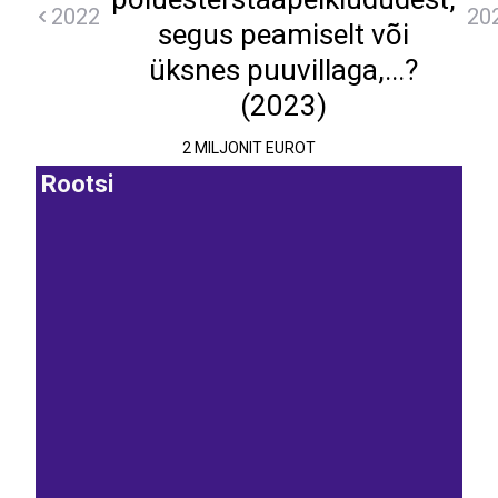
2022
20
segus peamiselt või
üksnes puuvillaga,...?
(2023)
2 MILJONIT EUROT
Rootsi