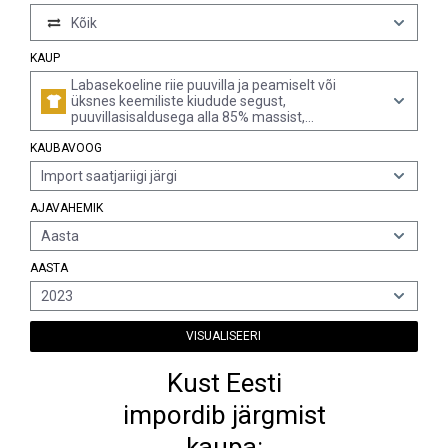
Kõik
KAUP
Labasekoeline riie puuvilla ja peamiselt või
üksnes keemiliste kiudude segust,
puuvillasisaldusega alla 85% massist,
pindtihedusega üle 200 g/m², pleegitatud
KAUBAVOOG
Import saatjariigi järgi
AJAVAHEMIK
Aasta
AASTA
2023
VISUALISEERI
Kust Eesti
impordib järgmist
kaupa: