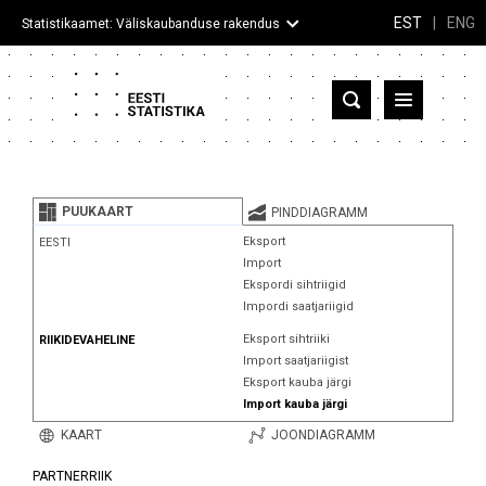
EST
|
ENG
Statistikaamet: Väliskaubanduse rakendus
Eesti
Partnerriigid ja territooriumid
PUUKAART
PINDDIAGRAMM
Kaup
Eksport
EESTI
Import
Infograafikud
Ekspordi sihtriigid
Impordi saatjariigid
Selgitused
Eksport sihtriiki
RIIKIDEVAHELINE
Import saatjariigist
Eksport kauba järgi
Import kauba järgi
KAART
JOONDIAGRAMM
PARTNERRIIK