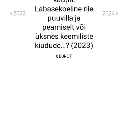
Labasekoeline riie
2022
2024
puuvilla ja
peamiselt või
üksnes keemiliste
kiudude...? (2023)
0 EUROT