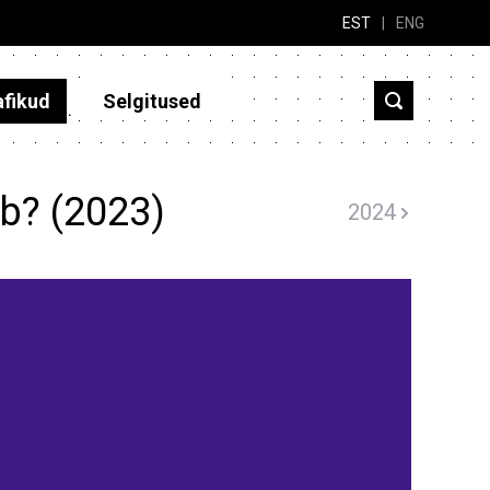
EST
|
ENG
afikud
Selgitused
ib? (2023)
2024