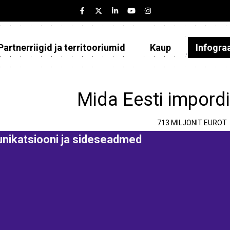
Partnerriigid ja territooriumid
Kaup
Infogra
Eesti
Partnerriigid ja territooriumid
Mida Eesti impord
Kaup
713 MILJONIT EUROT
Infograafikud
ikatsiooni ja sideseadmed
Selgitused