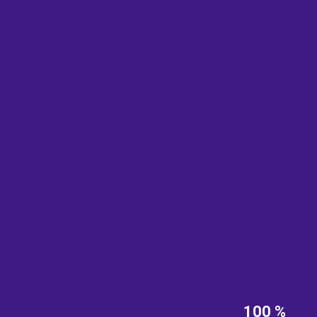
EST
|
ENG
100 %