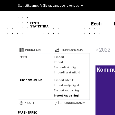
Statistikaamet: Väliskaubanduse rakendus
Eesti
2022
PUUKAART
PINDDIAGRAMM
Eksport
EESTI
Import
Ekspordi sihtriigid
Kommun
Impordi saatjariigid
Eksport sihtriiki
RIIKIDEVAHELINE
Import saatjariigist
Eksport kauba järgi
Import kauba järgi
KAART
JOONDIAGRAMM
PARTNERRIIK