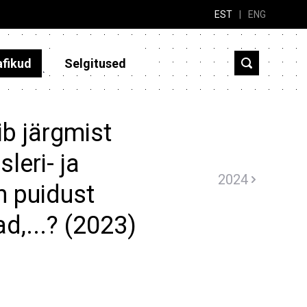
EST
|
ENG
afikud
Selgitused
b järgmist
leri- ja
2024
h puidust
d,...? (2023)