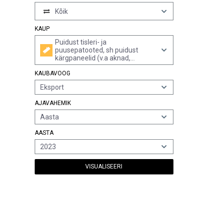
Kõik
KAUP
Puidust tisleri- ja
puusepatooted, sh puidust
kärgpaneelid (v.a aknad,
prantsuse aknad ja nende
KAUBAVOOG
raamid, uksed, ukseraamid ja -
piidad, lävepakud, puitraketis
Eksport
betoneerimistöödeks, postid ja
talad, katusesindlid ja
AJAVAHEMIK
katuselaastud,
koostepõrandaplaadid ning
Aasta
monteeritavad ehitised)
AASTA
2023
VISUALISEERI