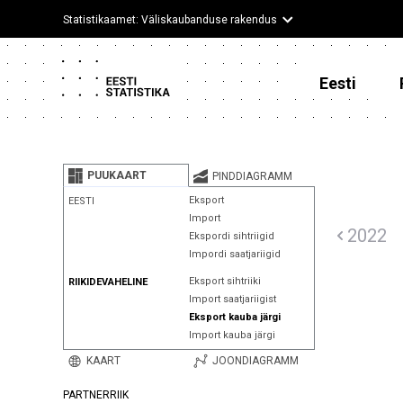
Statistikaamet: Väliskaubanduse rakendus
Eesti
PUUKAART
PINDDIAGRAMM
Eksport
EESTI
Import
2022
Ekspordi sihtriigid
Impordi saatjariigid
Eksport sihtriiki
RIIKIDEVAHELINE
Import saatjariigist
Eksport kauba järgi
Import kauba järgi
KAART
JOONDIAGRAMM
PARTNERRIIK