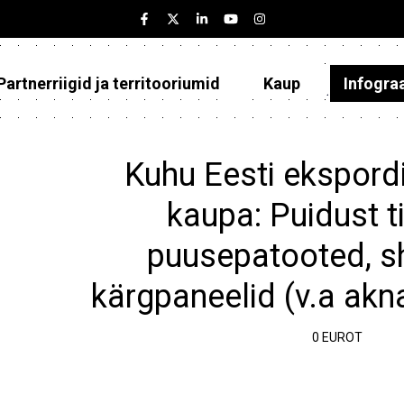
Partnerriigid ja territooriumid
Kaup
Infogra
Eesti
Partnerriigid ja territooriumid
Kuhu Eesti ekspordi
Kaup
kaupa: Puidust tis
Infograafikud
puusepatooted, s
Selgitused
kärgpaneelid (v.a akna
0 EUROT