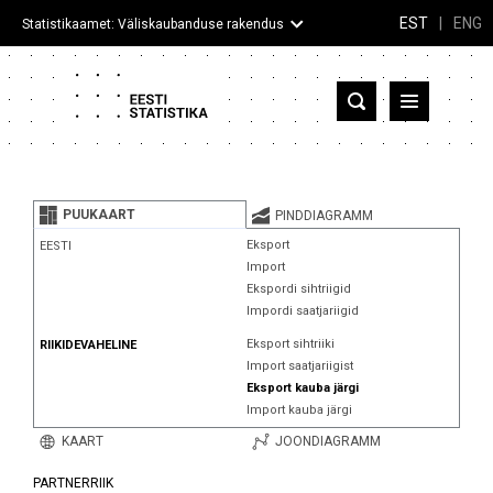
EST
|
ENG
Statistikaamet: Väliskaubanduse rakendus
Eesti
Partnerriigid ja territooriumid
PUUKAART
PINDDIAGRAMM
Kaup
Eksport
EESTI
Import
Infograafikud
Ekspordi sihtriigid
Impordi saatjariigid
Selgitused
Eksport sihtriiki
RIIKIDEVAHELINE
Import saatjariigist
Eksport kauba järgi
Import kauba järgi
KAART
JOONDIAGRAMM
PARTNERRIIK