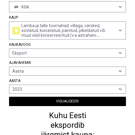
Kõik
KAUP
Lamba ja talle toornahad, villaga, värsked,
soolatud, kuivatatud, painitud, pikeldatud või
muul viisil konserveeritud (v.a astrahani-,
karakull-, pärsia-, rasvasaba- jms lamba talled, või
KAUBAVOOG
india, hiina, mongoolia, tiibeti lamba talled)
Eksport
AJAVAHEMIK
Aasta
AASTA
2023
VISUALISEERI
Kuhu Eesti
ekspordib
järgmist kaupa: