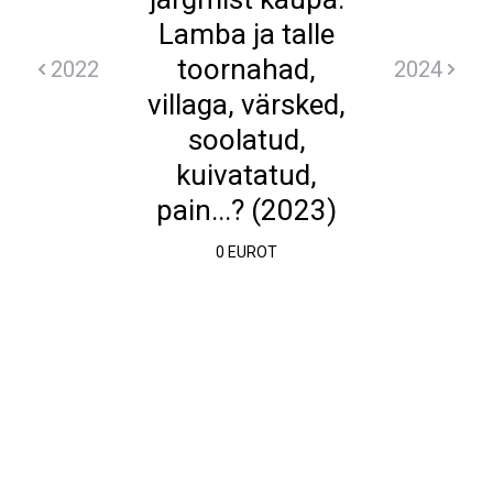
Lamba ja talle
toornahad,
2022
2024
villaga, värsked,
soolatud,
kuivatatud,
pain...? (2023)
0 EUROT