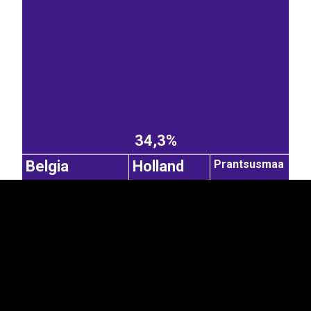
EST
|
ENG
34,3%
Prantsusmaa
Belgia
Holland