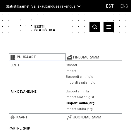
EST
|
ENG
Statistikaamet: Väliskaubanduse rakendus
Eesti
Partnerriigid ja territooriumid
PUUKAART
PINDDIAGRAMM
Kaup
Eksport
EESTI
Import
Infograafikud
Ekspordi sihtriigid
Impordi saatjariigid
Selgitused
Eksport sihtriiki
RIIKIDEVAHELINE
Import saatjariigist
Eksport kauba järgi
Import kauba järgi
KAART
JOONDIAGRAMM
PARTNERRIIK