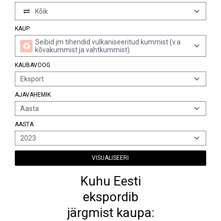
Kõik
KAUP
Seibid jm tihendid vulkaniseeritud kummist (v.a
kõvakummist ja vahtkummist)
KAUBAVOOG
Eksport
AJAVAHEMIK
Aasta
AASTA
2023
VISUALISEERI
Kuhu Eesti
ekspordib
järgmist kaupa: