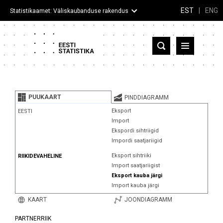
EST
|
ENG
Statistikaamet: Väliskaubanduse rakendus
Eesti
Partnerriigid ja territooriumid
PUUKAART
PINDDIAGRAMM
Kaup
Eksport
EESTI
Import
Infograafikud
Ekspordi sihtriigid
Impordi saatjariigid
Selgitused
Eksport sihtriiki
RIIKIDEVAHELINE
Import saatjariigist
Eksport kauba järgi
Import kauba järgi
KAART
JOONDIAGRAMM
PARTNERRIIK