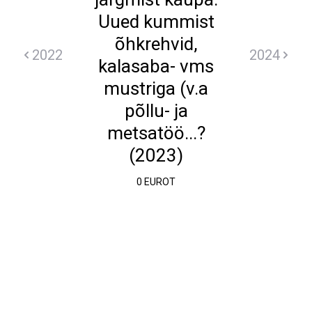
Uued kummist
õhkrehvid,
2022
2024
kalasaba- vms
mustriga (v.a
põllu- ja
metsatöö...?
(2023)
0 EUROT