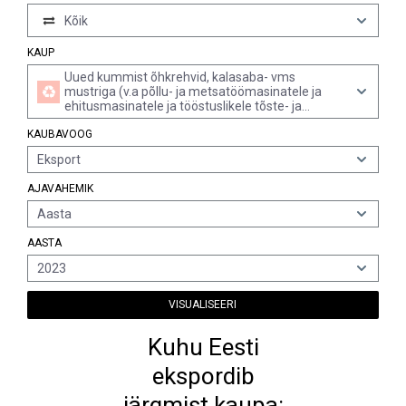
Kõik
KAUP
Uued kummist õhkrehvid, kalasaba- vms
mustriga (v.a põllu- ja metsatöömasinatele ja
ehitusmasinatele ja tööstuslikele tõste- ja
teisaldusmasinatele)
KAUBAVOOG
Eksport
AJAVAHEMIK
Aasta
AASTA
2023
VISUALISEERI
Kuhu Eesti
ekspordib
järgmist kaupa: