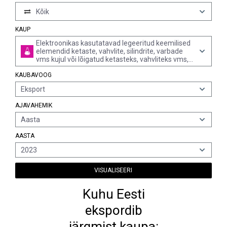
Kõik
KAUP
Elektroonikas kasutatavad legeeritud keemilised
elemendid ketaste, vahvlite, silindrite, varbade
vms kujul või lõigatud ketasteks, vahvliteks vms,
poleeritud või mitte või kaetud ühtlase
KAUBAVOOG
epitakskihiga (v.a elemendid, mida on rohkem
töödeldud, nt selektiivdifusiooniga)
Eksport
AJAVAHEMIK
Aasta
AASTA
2023
VISUALISEERI
Kuhu Eesti
ekspordib
järgmist kaupa: