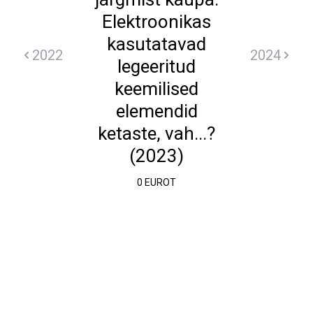
Elektroonikas
kasutatavad
2022
2024
legeeritud
keemilised
elemendid
ketaste, vah...?
(2023)
0 EUROT