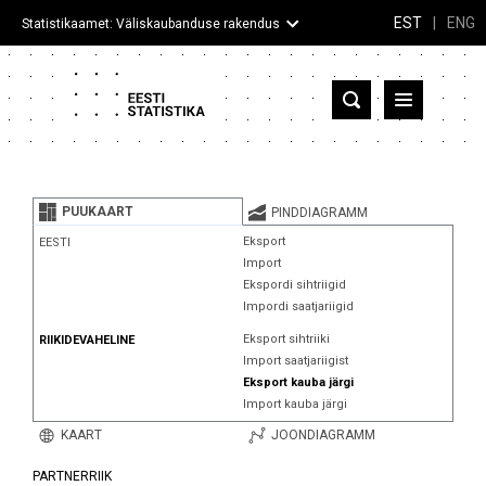
EST
|
ENG
Statistikaamet: Väliskaubanduse rakendus
Eesti
Partnerriigid ja territooriumid
PUUKAART
PINDDIAGRAMM
Kaup
Eksport
EESTI
Import
Infograafikud
Ekspordi sihtriigid
Impordi saatjariigid
Selgitused
Eksport sihtriiki
RIIKIDEVAHELINE
Import saatjariigist
Eksport kauba järgi
Import kauba järgi
KAART
JOONDIAGRAMM
PARTNERRIIK