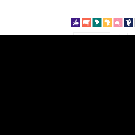
EST
|
ENG
Manner
Partner
M
DETAILSUS
VÄRV
K
Infograafikud
erritooriumid
Selgitused
Tagasiside