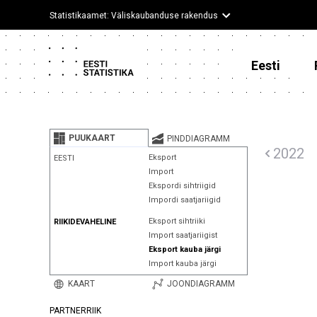
Statistikaamet: Väliskaubanduse rakendus
Eesti
PUUKAART
PINDDIAGRAMM
2022
Eksport
EESTI
Import
Ekspordi sihtriigid
Impordi saatjariigid
Eksport sihtriiki
RIIKIDEVAHELINE
Import saatjariigist
Eksport kauba järgi
Import kauba järgi
KAART
JOONDIAGRAMM
PARTNERRIIK