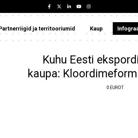
Partnerriigid ja territooriumid
Kaup
Infogra
Eesti
Partnerriigid ja territooriumid
Kuhu Eesti ekspordi
Kaup
kaupa: Kloordimeform 
Infograafikud
0 EUROT
Selgitused