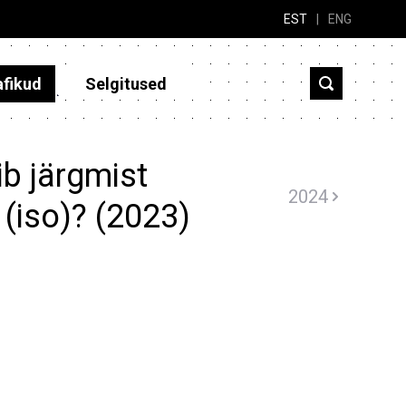
EST
|
ENG
afikud
Selgitused
b järgmist
2024
(iso)? (2023)