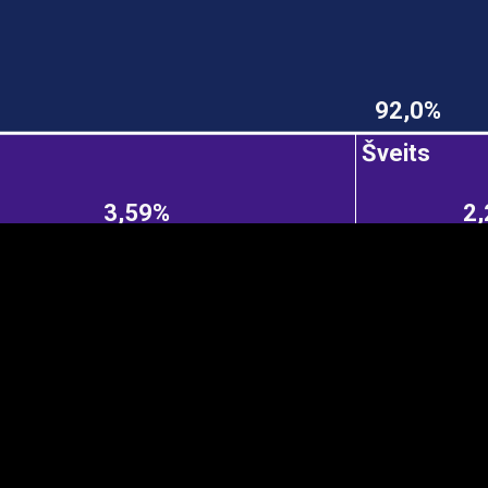
92,0%
EST
|
ENG
Šveits
3,59%
2
Manner
Partner
M
DETAILSUS
VÄRV
K
Infograafikud
erritooriumid
Selgitused