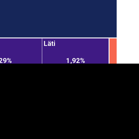
Läti
,29%
1,92%
anner
üpsiste sätted