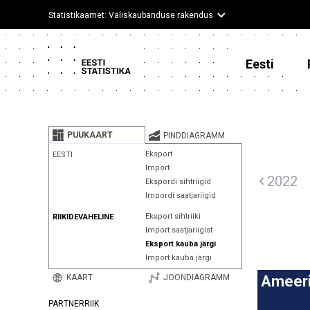
Statistikaamet: Väliskaubanduse rakendus
Eesti
PUUKAART
PINDDIAGRAMM
Eksport
EESTI
Import
2022
Ekspordi sihtriigid
Impordi saatjariigid
Eksport sihtriiki
RIIKIDEVAHELINE
Import saatjariigist
Eksport kauba järgi
Import kauba järgi
KAART
JOONDIAGRAMM
Ameeri
PARTNERRIIK