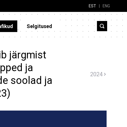
EST
|
ENG
afikud
Selgitused
b järgmist
pped ja
2024
e soolad ja
23)