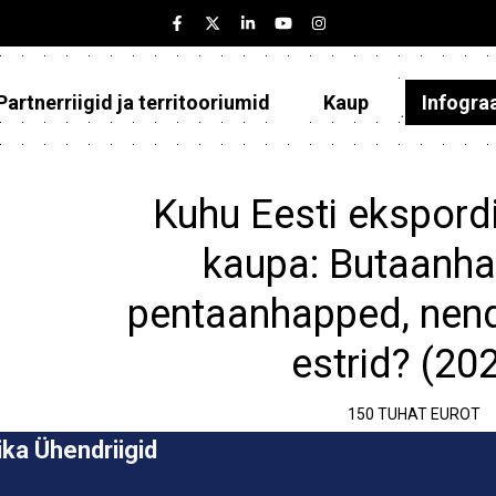
Partnerriigid ja territooriumid
Kaup
Infogra
Eesti
Partnerriigid ja territooriumid
Kuhu Eesti ekspordi
Kaup
kaupa: Butaanha
Infograafikud
pentaanhapped, nend
Selgitused
estrid? (20
150 TUHAT EUROT
ka Ühendriigid