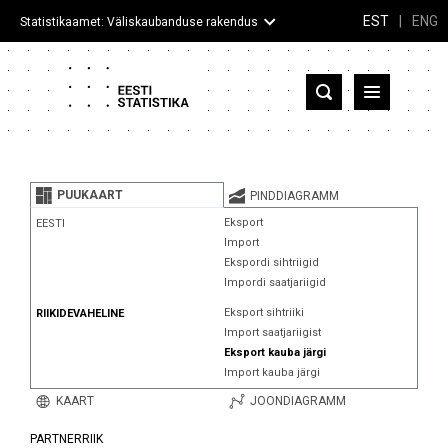
EST
|
ENG
Statistikaamet: Väliskaubanduse rakendus
Eesti
Partnerriigid ja territooriumid
PUUKAART
PINDDIAGRAMM
Kaup
Eksport
EESTI
Import
Infograafikud
Ekspordi sihtriigid
Impordi saatjariigid
Selgitused
Eksport sihtriiki
RIIKIDEVAHELINE
Import saatjariigist
Eksport kauba järgi
Import kauba järgi
KAART
JOONDIAGRAMM
PARTNERRIIK