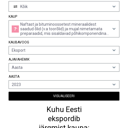
Kõik
KAUP
Naftast ja bituminoossetest mineraalidest
saadud õlid (v.a toorõlid) ja mujal nimetamata
preparaadid, mis sisaldavad põhikomponendina
vähemalt 70% massist naftaõlisid või
KAUBAVOOG
bituminoossetest mineraalidest saadud õlisid,
mis on nende preparaatide põhikoostisosadeks,
Eksport
biodiislit sisaldavad, v.a õlijäätmed ei sisalda
biodiislit
AJAVAHEMIK
Aasta
AASTA
2023
VISUALISEERI
Kuhu Eesti
ekspordib
järgmist kaupa: