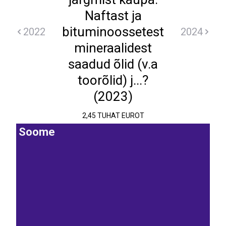
Naftast ja
bituminoossetest
2022
2024
mineraalidest
saadud õlid (v.a
toorõlid) j...?
(2023)
2,45 TUHAT EUROT
Soome