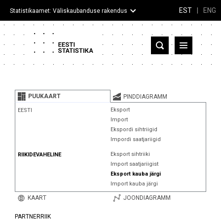
EST
|
ENG
Statistikaamet: Väliskaubanduse rakendus
Eesti
Partnerriigid ja territooriumid
PUUKAART
PINDDIAGRAMM
Kaup
Eksport
EESTI
Import
Infograafikud
Ekspordi sihtriigid
Impordi saatjariigid
Selgitused
Eksport sihtriiki
RIIKIDEVAHELINE
Import saatjariigist
Eksport kauba järgi
Import kauba järgi
KAART
JOONDIAGRAMM
PARTNERRIIK