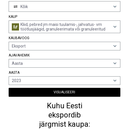
Kõik
KAUP
Kliid, pebred jm maisi tuulamis-, jahvatus- vm
töötlusjäägid, granuleerimata või granuleeritud
KAUBAVOOG
Eksport
AJAVAHEMIK
Aasta
AASTA
2023
VISUALISEERI
Kuhu Eesti
ekspordib
järgmist kaupa: