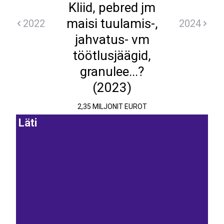
Kliid, pebred jm
maisi tuulamis-,
2022
2024
jahvatus- vm
töötlusjäägid,
granulee...?
(2023)
2,35 MILJONIT EUROT
Läti