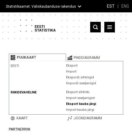
EST
|
ENG
Statistikaamet: Väliskaubanduse rakendus
Eesti
Partnerriigid ja territooriumid
PUUKAART
PINDDIAGRAMM
Kaup
Eksport
EESTI
Import
Infograafikud
Ekspordi sihtriigid
Impordi saatjariigid
Selgitused
Eksport sihtriiki
RIIKIDEVAHELINE
Import saatjariigist
Eksport kauba järgi
Import kauba järgi
KAART
JOONDIAGRAMM
PARTNERRIIK