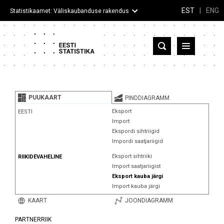
EST
|
ENG
Statistikaamet: Väliskaubanduse rakendus
Eesti
Partnerriigid ja territooriumid
PUUKAART
PINDDIAGRAMM
Kaup
Eksport
EESTI
Import
Infograafikud
Ekspordi sihtriigid
Impordi saatjariigid
Selgitused
Eksport sihtriiki
RIIKIDEVAHELINE
Import saatjariigist
Eksport kauba järgi
Import kauba järgi
KAART
JOONDIAGRAMM
PARTNERRIIK