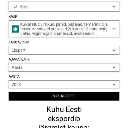
Kõik
KAUP
Kuivatatud virsikud, pirnid, papaiad, tamarindid ja
teised söödavad puuviljad (v.a pähklid, banaanid,
datlid, viigimarjad, ananassid, avokaadod,
guajaavid, mangod, mangustanid, tsitrusviljad,
KAUBAVOOG
viinamarjad, aprikoosid, mustad ploomid ja
õunad, mitte segudena)
Eksport
AJAVAHEMIK
Aasta
AASTA
2023
VISUALISEERI
Kuhu Eesti
ekspordib
järgmist kaupa: