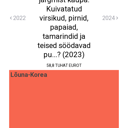
Kuivatatud
virsikud, pirnid,
2022
2024
papaiad,
tamarindid ja
teised söödavad
pu...? (2023)
58,8 TUHAT EUROT
Lõuna-Korea