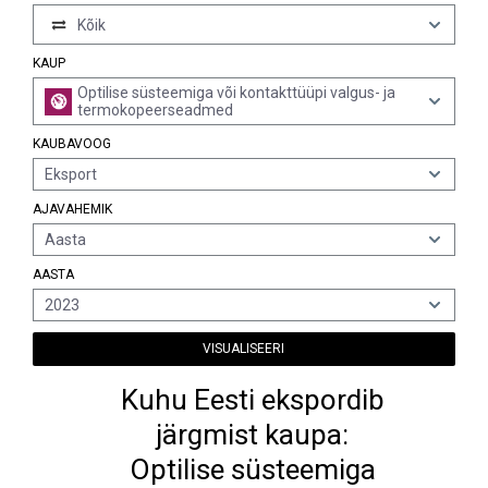
Kõik
KAUP
Optilise süsteemiga või kontakttüüpi valgus- ja
termokopeerseadmed
KAUBAVOOG
Eksport
AJAVAHEMIK
Aasta
AASTA
2023
VISUALISEERI
Kuhu Eesti ekspordib
järgmist kaupa:
Optilise süsteemiga