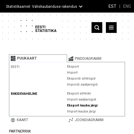
EST
|
ENG
Statistikaamet: Väliskaubanduse rakendus
Eesti
Partnerriigid ja territooriumid
PUUKAART
PINDDIAGRAMM
Kaup
Eksport
EESTI
Import
Infograafikud
Ekspordi sihtriigid
Impordi saatjariigid
Selgitused
Eksport sihtriiki
RIIKIDEVAHELINE
Import saatjariigist
Eksport kauba järgi
Import kauba järgi
KAART
JOONDIAGRAMM
PARTNERRIIK