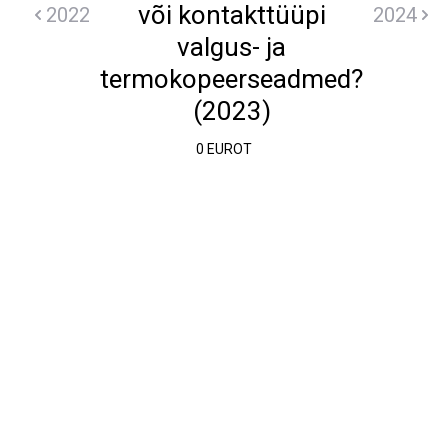
või kontakttüüpi
2022
2024
valgus- ja
termokopeerseadmed?
(2023)
0 EUROT