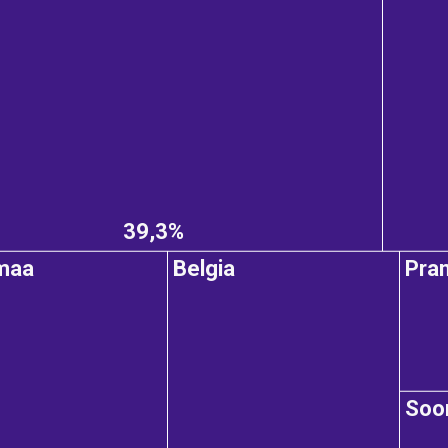
39,3%
maa
Belgia
Pra
So