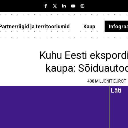
Partnerriigid ja territooriumid
Kaup
Infogra
Eesti
Partnerriigid ja territooriumid
Kuhu Eesti ekspordi
Kaup
kaupa: Sõiduauto
Infograafikud
408 MILJONIT EUROT
Selgitused
Läti