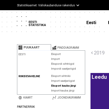
Statistikaamet: Väliskaubanduse rakendus
Eesti
PUUKAART
PINDDIAGRAMM
2019
Eksport
EESTI
Import
Ekspordi sihtriigid
Impordi saatjariigid
Leedu
Eksport sihtriiki
RIIKIDEVAHELINE
Import saatjariigist
Eksport kauba järgi
Import kauba järgi
KAART
JOONDIAGRAMM
PARTNERRIIK