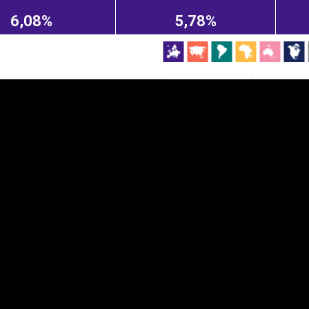
EST
|
ENG
6,08%
5,78%
Manner
Partner
M
DETAILSUS
VÄRV
K
Infograafikud
erritooriumid
Selgitused
Tagasiside