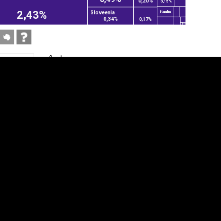
0,20%
0,15%
2,43%
Itaalia
Sloveenia
0,34%
0,17%
anner
üpsiste sätted