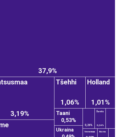
37,9%
ntsusmaa
Tšehhi
Holland
1,06%
1,01%
Taani
3,19%
Šveits
0,53%
ome
0,26%
0,24%
Ukraina
Venemaa
Norra
0,49%