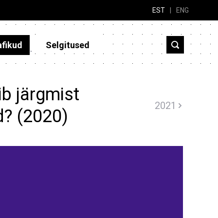
EST
|
ENG
afikud
Selgitused
b järgmist
2021
d? (2020)