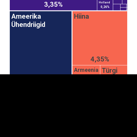
3,35%
Holland
0,26%
Ameerika
Hiina
Ühendriigid
EST
|
ENG
4,35%
Armeenia
Türgi