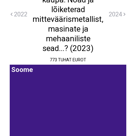
lõiketerad
2022
2024
mitteväärismetallist,
masinate ja
mehaaniliste
sead...? (2023)
773 TUHAT EUROT
Soome