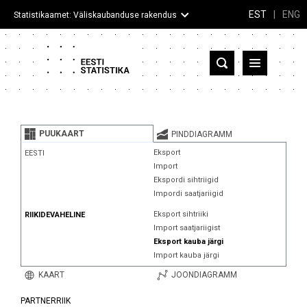
EST
|
ENG
Statistikaamet: Väliskaubanduse rakendus
Eesti
Partnerriigid ja territooriumid
PUUKAART
PINDDIAGRAMM
Kaup
Eksport
EESTI
Import
Infograafikud
Ekspordi sihtriigid
Impordi saatjariigid
Selgitused
Eksport sihtriiki
RIIKIDEVAHELINE
Import saatjariigist
Eksport kauba järgi
Import kauba järgi
KAART
JOONDIAGRAMM
PARTNERRIIK