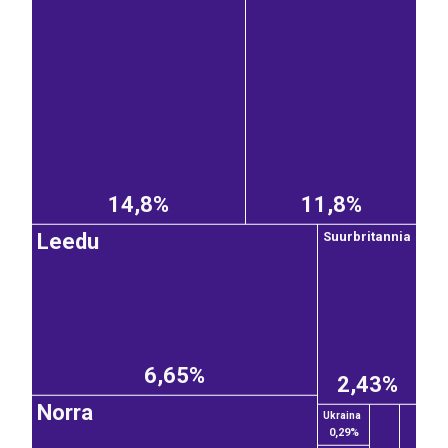
14,8%
11,8%
Leedu
Suurbritannia
6,65%
2,43%
Norra
Ukraina
0,29%