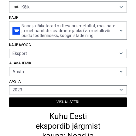
Kõik
KAUP
Noad ja lõiketerad mitteväärismetallist, masinate
ja mehaaniliste seadmete jaoks (v.a metalli või
puidu töötlemiseks, köögiriistade ning
toiduainetööstuse seadmete jaoks, põllu-, aia- ja
KAUBAVOOG
metsatööseadmete jaoks)
Eksport
AJAVAHEMIK
Aasta
AASTA
2023
VISUALISEERI
Kuhu Eesti
ekspordib järgmist
kaupa: Noad ja