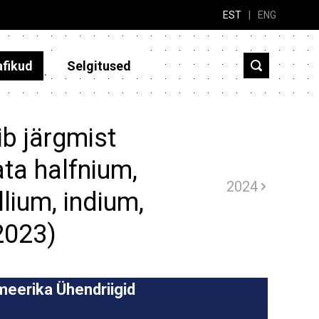
EST
|
ENG
afikud
Selgitused
b järgmist
ta halfnium,
2024
lium, indium,
2023)
eerika Ühendriigid