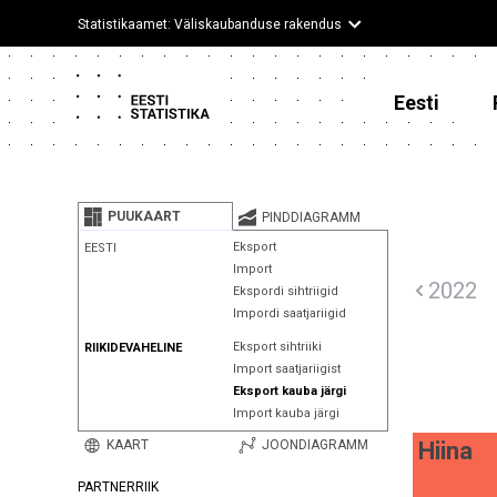
Statistikaamet: Väliskaubanduse rakendus
Eesti
PUUKAART
PINDDIAGRAMM
Eksport
EESTI
Import
2022
Ekspordi sihtriigid
Impordi saatjariigid
Eksport sihtriiki
RIIKIDEVAHELINE
Import saatjariigist
Eksport kauba järgi
Import kauba järgi
KAART
JOONDIAGRAMM
Hiina
PARTNERRIIK