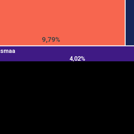
EST
|
ENG
9,79%
usmaa
4,02%
Manner
Partner
M
DETAILSUS
VÄRV
K
Infograafikud
erritooriumid
Selgitused