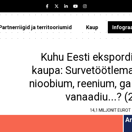
Partnerriigid ja territooriumid
Kaup
Infogra
Eesti
Partnerriigid ja territooriumid
Kuhu Eesti ekspordi
Kaup
kaupa: Survetöötlema
Infograafikud
nioobium, reenium, gal
Selgitused
vanaadiu...? (
14,1 MILJONIT EUROT
Am