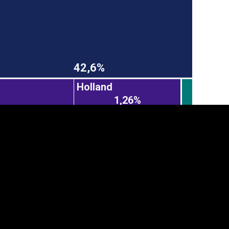
42,6%
Holland
1,26%
anner
üpsiste sätted