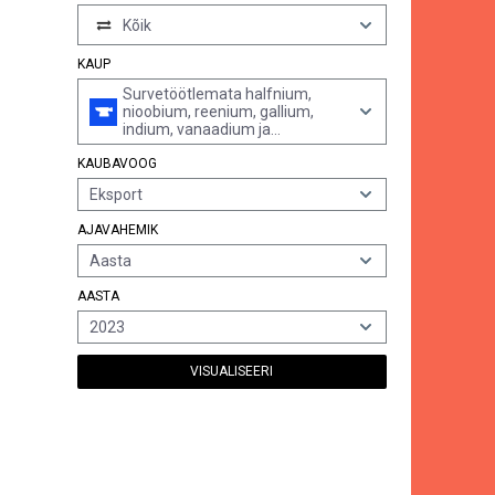
Kõik
KAUP
Survetöötlemata halfnium,
nioobium, reenium, gallium,
indium, vanaadium ja
germaanium; nende metallide
KAUBAVOOG
pulbrid ja jäätmed ning jäägid
(v.a neid metalle sisaldavad tuhk
Eksport
ja sade)
AJAVAHEMIK
Aasta
AASTA
2023
VISUALISEERI