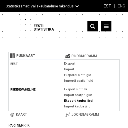
EST
|
ENG
Statistikaamet: Väliskaubanduse rakendus
Eesti
Partnerriigid ja territooriumid
PUUKAART
PINDDIAGRAMM
Kaup
Eksport
EESTI
Import
Infograafikud
Ekspordi sihtriigid
Impordi saatjariigid
Selgitused
Eksport sihtriiki
RIIKIDEVAHELINE
Import saatjariigist
Eksport kauba järgi
Import kauba järgi
KAART
JOONDIAGRAMM
PARTNERRIIK