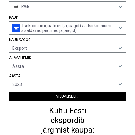
Kõik
KAUP
Tsirkooniumi jäätmed ja jäägid (v.a tsirkooniumi
sisaldavad jäätmed ja jäägid)
KAUBAVOOG
Eksport
AJAVAHEMIK
Aasta
AASTA
2023
VISUALISEERI
Kuhu Eesti
ekspordib
järgmist kaupa: