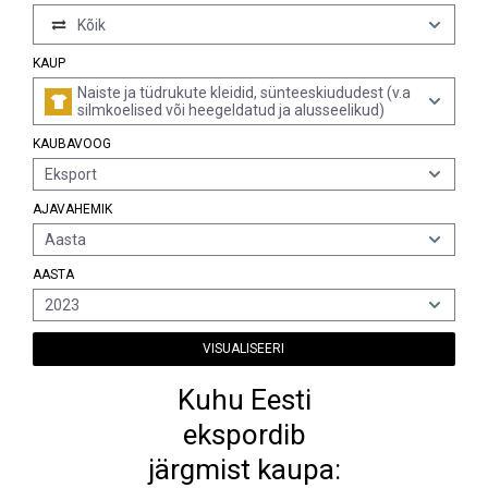
Kõik
KAUP
Naiste ja tüdrukute kleidid, sünteeskiududest (v.a
silmkoelised või heegeldatud ja alusseelikud)
KAUBAVOOG
Eksport
AJAVAHEMIK
Aasta
AASTA
2023
VISUALISEERI
Kuhu Eesti
ekspordib
järgmist kaupa: