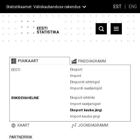
EST
|
ENG
Statistikaamet: Väliskaubanduse rakendus
Eesti
Partnerriigid ja territooriumid
PUUKAART
PINDDIAGRAMM
Kaup
Eksport
EESTI
Import
Infograafikud
Ekspordi sihtriigid
Impordi saatjariigid
Selgitused
Eksport sihtriiki
RIIKIDEVAHELINE
Import saatjariigist
Eksport kauba järgi
Import kauba järgi
KAART
JOONDIAGRAMM
PARTNERRIIK