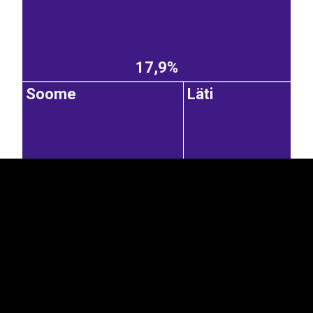
17,9%
Soome
Läti
EST
|
ENG