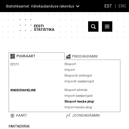
EST
|
ENG
Statistikaamet: Väliskaubanduse rakendus
Eesti
Partnerriigid ja territooriumid
PUUKAART
PINDDIAGRAMM
Kaup
Eksport
EESTI
Import
Infograafikud
Ekspordi sihtriigid
Impordi saatjariigid
Selgitused
Eksport sihtriiki
RIIKIDEVAHELINE
Import saatjariigist
Eksport kauba järgi
Import kauba järgi
KAART
JOONDIAGRAMM
PARTNERRIIK