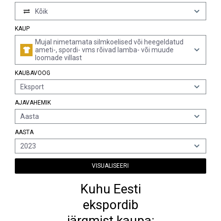
Kõik
KAUP
Mujal nimetamata silmkoelised või heegeldatud
ameti-, spordi- vms rõivad lamba- või muude
loomade villast
KAUBAVOOG
Eksport
AJAVAHEMIK
Aasta
AASTA
2023
VISUALISEERI
Kuhu Eesti
ekspordib
järgmist kaupa: