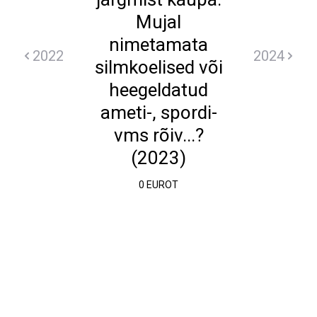
Mujal
nimetamata
2022
2024
silmkoelised või
heegeldatud
ameti-, spordi-
vms rõiv...?
(2023)
0 EUROT