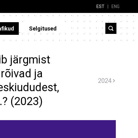
EST
|
ENG
afikud
Selgitused
b järgmist
rõivad ja
2024
eskiududest,
..? (2023)