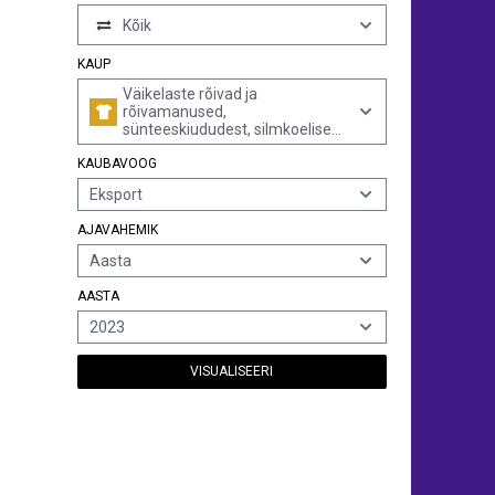
Kõik
KAUP
Väikelaste rõivad ja
rõivamanused,
sünteeskiududest, silmkoelised
või heegeldatud (v.a mütsid)
KAUBAVOOG
Eksport
AJAVAHEMIK
Aasta
AASTA
2023
VISUALISEERI