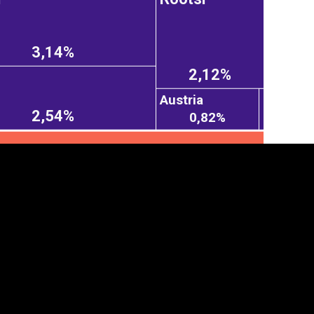
3,14%
2,12%
Austria
2,54%
0,82%
anner
üpsiste sätted