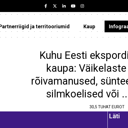
Partnerriigid ja territooriumid
Kaup
Infogra
Eesti
Partnerriigid ja territooriumid
Kuhu Eesti ekspordi
Kaup
kaupa: Väikelaste 
Infograafikud
rõivamanused, sünte
Selgitused
silmkoelised või .
30,5 TUHAT EUROT
Läti