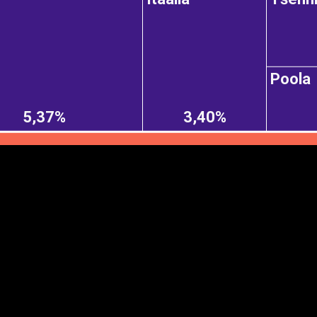
Poola
EST
|
ENG
5,37%
3,40%
Manner
Partner
M
DETAILSUS
VÄRV
K
Infograafikud
erritooriumid
Selgitused