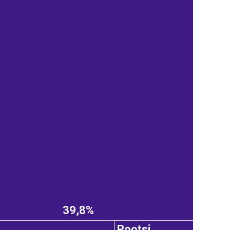
39,8%
i
Rootsi