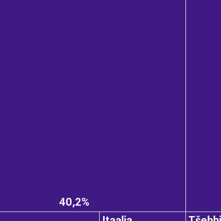
40,2%
e
Itaalia
Tšehh