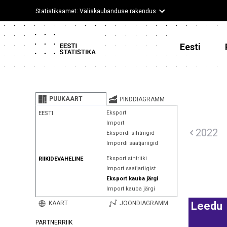
Statistikaamet: Väliskaubanduse rakendus
Eesti
PUUKAART
PINDDIAGRAMM
Eksport
EESTI
Import
2022
Ekspordi sihtriigid
Impordi saatjariigid
Eksport sihtriiki
RIIKIDEVAHELINE
Import saatjariigist
Eksport kauba järgi
Import kauba järgi
KAART
JOONDIAGRAMM
Leedu
PARTNERRIIK