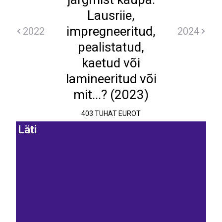
Lausriie,
impregneeritud,
2022
2024
pealistatud,
kaetud või
lamineeritud või
mit...? (2023)
403 TUHAT EUROT
Läti