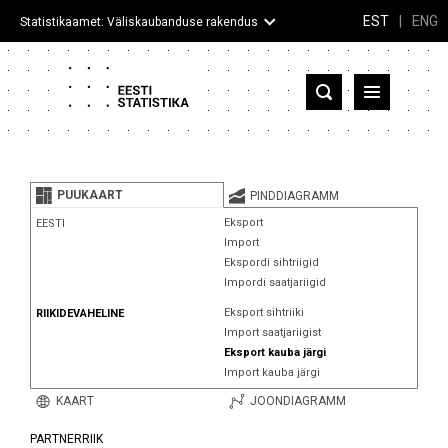
EST
|
ENG
Statistikaamet: Väliskaubanduse rakendus
Eesti
Partnerriigid ja territooriumid
PUUKAART
PINDDIAGRAMM
Kaup
Eksport
EESTI
Import
Infograafikud
Ekspordi sihtriigid
Impordi saatjariigid
Selgitused
Eksport sihtriiki
RIIKIDEVAHELINE
Import saatjariigist
Eksport kauba järgi
Import kauba järgi
KAART
JOONDIAGRAMM
PARTNERRIIK