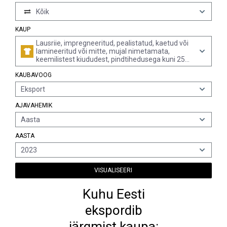
Kõik
KAUP
Lausriie, impregneeritud, pealistatud, kaetud või
lamineeritud või mitte, mujal nimetamata,
keemilistest kiududest, pindtihedusega kuni 25
g/m²
KAUBAVOOG
Eksport
AJAVAHEMIK
Aasta
AASTA
2023
VISUALISEERI
Kuhu Eesti
ekspordib
järgmist kaupa: