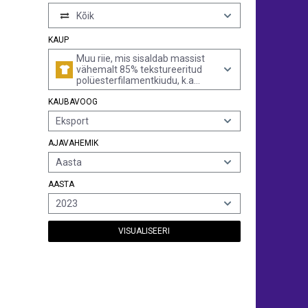
Kõik
KAUP
Muu riie, mis sisaldab massist
vähemalt 85% tekstureeritud
polüesterfilamentkiudu, k.a
monofilament joontihedusega
KAUBAVOOG
vähemalt 67 detsiteksi, mille
ristlõike mistahes läbimõõt ei
Eksport
ületa 1 mm, värvitud
AJAVAHEMIK
Aasta
AASTA
2023
VISUALISEERI