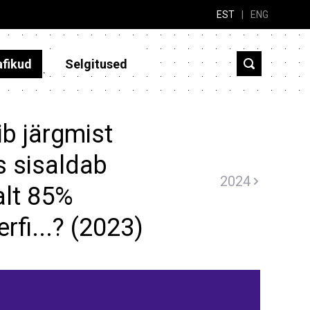
EST
|
ENG
afikud
Selgitused
b järgmist
s sisaldab
2024
lt 85%
rfi...? (2023)