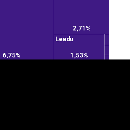
2,71%
Leedu
6,75%
1,53%
anner
üpsiste sätted