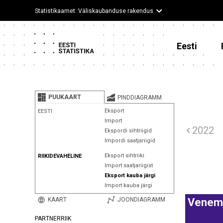
Statistikaamet: Väliskaubanduse rakendus
Eesti
PUUKAART
PINDDIAGRAMM
Eksport
EESTI
Import
2022
Ekspordi sihtriigid
Impordi saatjariigid
Eksport sihtriiki
RIIKIDEVAHELINE
Import saatjariigist
Eksport kauba järgi
Import kauba järgi
KAART
JOONDIAGRAMM
Venem
PARTNERRIIK