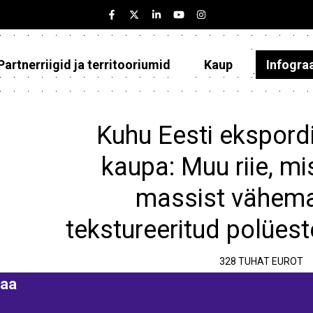
Partnerriigid ja territooriumid
Kaup
Infogra
Eesti
Partnerriigid ja territooriumid
Kuhu Eesti ekspordi
Kaup
kaupa: Muu riie, mi
Infograafikud
massist vähema
Selgitused
tekstureeritud polüeste
328 TUHAT EUROT
aa