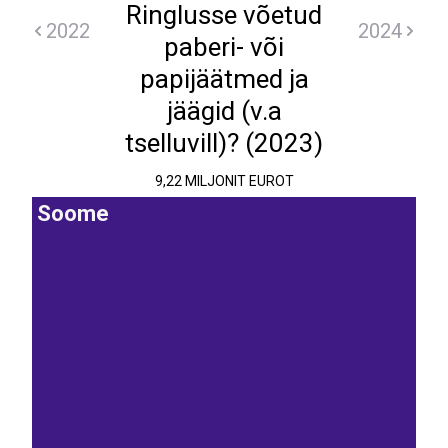
Ringlusse võetud
2022
2024
paberi- või
papijäätmed ja
jäägid (v.a
tselluvill)? (2023)
9,22 MILJONIT EUROT
Soome