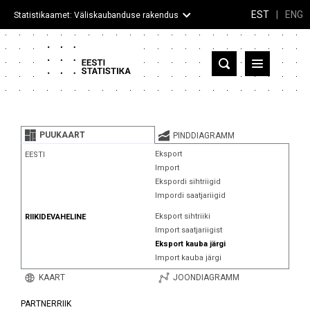
EST
|
ENG
Statistikaamet: Väliskaubanduse rakendus
Eesti
Partnerriigid ja territooriumid
PUUKAART
PINDDIAGRAMM
Kaup
Eksport
EESTI
Import
Infograafikud
Ekspordi sihtriigid
Impordi saatjariigid
Selgitused
Eksport sihtriiki
RIIKIDEVAHELINE
Import saatjariigist
Eksport kauba järgi
Import kauba järgi
KAART
JOONDIAGRAMM
PARTNERRIIK