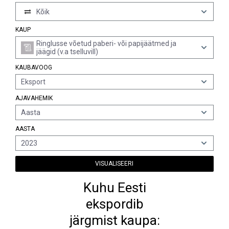
Kõik
KAUP
Ringlusse võetud paberi- või papijäätmed ja
jäägid (v.a tselluvill)
KAUBAVOOG
Eksport
AJAVAHEMIK
Aasta
AASTA
2023
VISUALISEERI
Kuhu Eesti
ekspordib
järgmist kaupa: