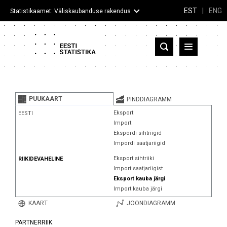
EST
|
ENG
Statistikaamet: Väliskaubanduse rakendus
Eesti
Partnerriigid ja territooriumid
PUUKAART
PINDDIAGRAMM
Kaup
Eksport
EESTI
Import
Infograafikud
Ekspordi sihtriigid
Impordi saatjariigid
Selgitused
Eksport sihtriiki
RIIKIDEVAHELINE
Import saatjariigist
Eksport kauba järgi
Import kauba järgi
KAART
JOONDIAGRAMM
PARTNERRIIK