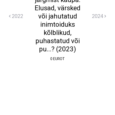
Elusad, värsked
või jahutatud
2022
2024
inimtoiduks
kõlblikud,
puhastatud või
pu...? (2023)
0 EUROT