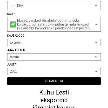
Kõik
KAUP
Elusad, värsked või jahutatud inimtoiduks
kõlblikud, puhastatud või puhastamata limused,
(v.a austrid, kammkarbid perekondadest pecten,
chlamys või placopecten, rannakarbid e miidiad
KAUBAVOOG
(mytilus spp. ja perna spp.), seepiad (sepia
officinalis, rossia macrosoma, sepiola spp.),
Eksport
kalmaarid (ommastrephes spp., loglio spp.,
nototodarus spp. ja sepioteuthis spp., todarodes
AJAVAHEMIK
sagittatus), kaheksajalad (octopus spp.), kõik
teod v.a meriteod, alamrubriigi 0307 79 limused ja
Aasta
merikõrvad); värske või ...
AASTA
2023
VISUALISEERI
Kuhu Eesti
ekspordib
järgmist kaupa: