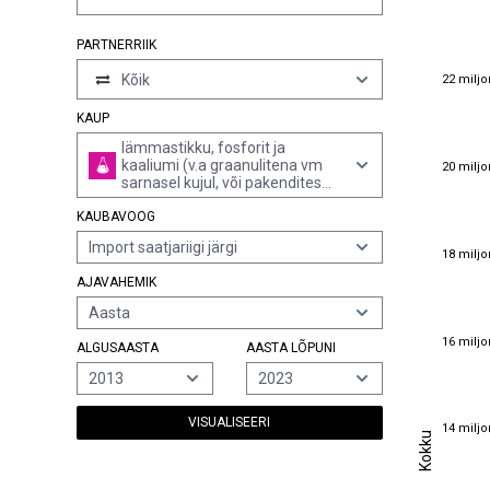
PARTNERRIIK
22 miljo
Kõik
22 miljo
KAUP
lämmastikku, fosforit ja
20 miljo
kaaliumi (v.a graanulitena vm
20 miljo
sarnasel kujul, või pakendites
kogumassiga kuni 10 kg)
KAUBAVOOG
Import saatjariigi järgi
18 miljo
18 miljo
AJAVAHEMIK
Aasta
16 miljo
16 miljo
ALGUSAASTA
AASTA LÕPUNI
2013
2023
VISUALISEERI
14 miljo
14 miljo
Kokku
Kokku