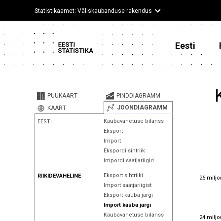
Statistikaamet: Väliskaubanduse rakendus
Eesti
PUUKAART
PINDDIAGRAMM
JOONDIAGRAMM
KAART
Kaubavahetuse bilanss
EESTI
Eksport
Import
Ekspordi sihtriik
Impordi saatjariigid
26 miljo
Eksport sihtriiki
RIIKIDEVAHELINE
26 miljo
Import saatjariigist
Eksport kauba järgi
Import kauba järgi
24 miljo
Kaubavahetuse bilanss
24 miljo