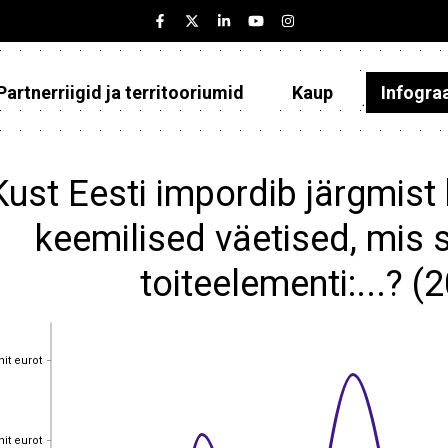
Partnerriigid ja territooriumid
Kaup
Infogra
Eesti
Partnerriigid ja territooriumid
Kust Eesti impordib järgmist 
Kaup
keemilised väetised, mis
Infograafikud
toiteelementi:...? 
Selgitused
nit eurot
nit eurot
nit eurot
nit eurot