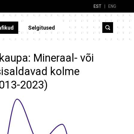
EST
|
ENG
afikud
Selgitused
kaupa: Mineraal- või
 sisaldavad kolme
(2013-2023)