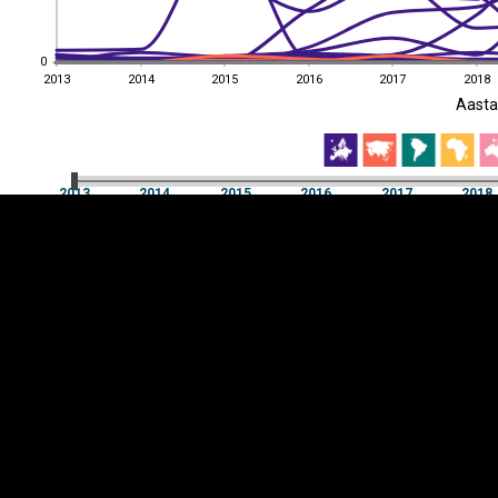
0
0
2013
2014
2015
2016
2017
2018
EST
|
ENG
Aast
2013
2014
2015
2016
2017
2018
Aast
2013
2014
2015
2016
2017
2018
Y-
Manner
TELG
K
Infograafikud
erritooriumid
Selgitused
Tagasiside