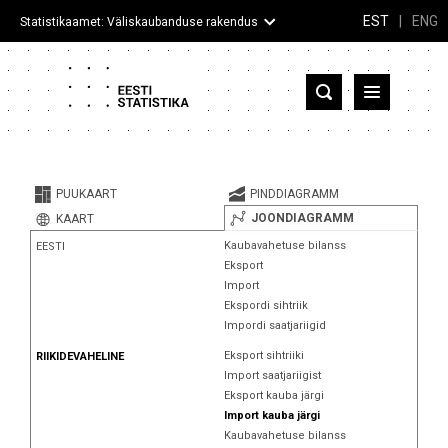
EST
|
ENG
Statistikaamet: Väliskaubanduse rakendus
Eesti
Partnerriigid ja territooriumid
PUUKAART
PINDDIAGRAMM
Kaup
JOONDIAGRAMM
KAART
Kaubavahetuse bilanss
EESTI
Infograafikud
Eksport
Import
Selgitused
Ekspordi sihtriik
Impordi saatjariigid
Eksport sihtriiki
RIIKIDEVAHELINE
Import saatjariigist
Eksport kauba järgi
Import kauba järgi
Kaubavahetuse bilanss