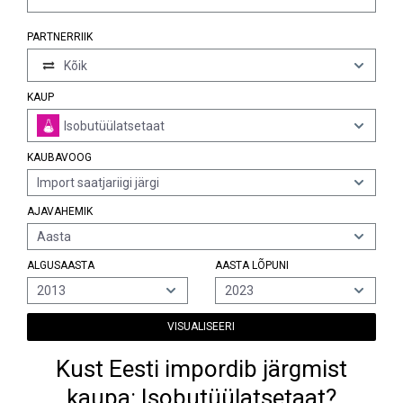
PARTNERRIIK
Kõik
KAUP
Isobutüülatsetaat
KAUBAVOOG
Import saatjariigi järgi
AJAVAHEMIK
Aasta
ALGUSAASTA
AASTA LÕPUNI
2013
2023
VISUALISEERI
Kust Eesti impordib järgmist
kaupa: Isobutüülatsetaat?