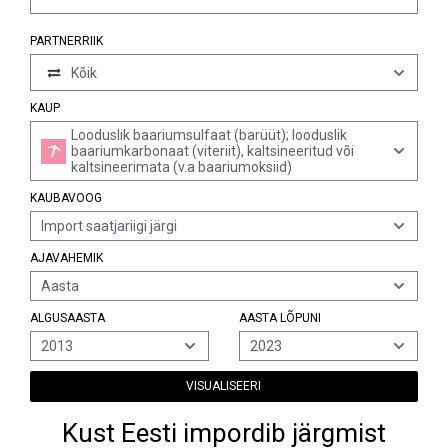
PARTNERRIIK
Kõik
KAUP
Looduslik baariumsulfaat (barüüt); looduslik
baariumkarbonaat (viteriit), kaltsineeritud või
kaltsineerimata (v.a baariumoksiid)
KAUBAVOOG
Import saatjariigi järgi
AJAVAHEMIK
Aasta
ALGUSAASTA
AASTA LÕPUNI
2013
2023
VISUALISEERI
Kust Eesti impordib järgmist