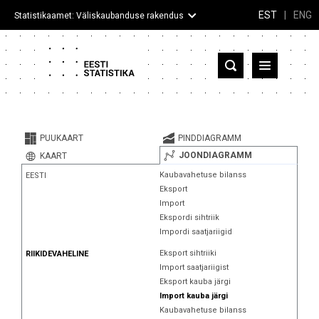
EST
|
ENG
Statistikaamet: Väliskaubanduse rakendus
Eesti
Partnerriigid ja territooriumid
PUUKAART
PINDDIAGRAMM
Kaup
JOONDIAGRAMM
KAART
Kaubavahetuse bilanss
EESTI
Infograafikud
Eksport
Import
Selgitused
Ekspordi sihtriik
Impordi saatjariigid
Eksport sihtriiki
RIIKIDEVAHELINE
Import saatjariigist
Eksport kauba järgi
Import kauba järgi
Kaubavahetuse bilanss