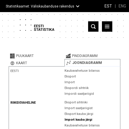
EST
|
ENG
Statistikaamet: Väliskaubanduse rakendus
Eesti
Partnerriigid ja territooriumid
PUUKAART
PINDDIAGRAMM
Kaup
JOONDIAGRAMM
KAART
Kaubavahetuse bilanss
EESTI
Infograafikud
Eksport
Import
Selgitused
Ekspordi sihtriik
Impordi saatjariigid
Eksport sihtriiki
RIIKIDEVAHELINE
Import saatjariigist
Eksport kauba järgi
Import kauba järgi
Kaubavahetuse bilanss