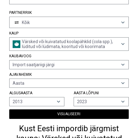
PARTNERRIIK
Kõik
KAUP
Värsked või kuivatatud koolapähklid (cola spp.),
lüditud või lüdimata, kooritud või koorimata
KAUBAVOOG
Import saatjariigi järgi
AJAVAHEMIK
Aasta
ALGUSAASTA
AASTA LÕPUNI
2013
2023
VISUALISEERI
Kust Eesti impordib järgmist