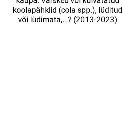
kaupa: Värsked või kuivatatud
koolapähklid (cola spp.), lüditud
või lüdimata,...? (2013-2023)