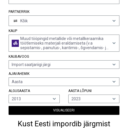
PARTNERRIIK
Kõik
KAUP
Muud tööpingid metallide või metallkeraamika
töötlemiseks materjali eraldamiseta (v.a
sepistamis-, painutus-, kantimis-, õgvendamis- ja
lamestamismasinad, mehaanilised käärid,
KAUBAVOOG
mulgustamismasinad ning sälkamismasinad,
pressid, tõmbepingid, keermerullimisseadmed,
Import saatjariigi järgi
tööpingid metalltraadi töötlemiseks ja
käsitööriistad)
AJAVAHEMIK
Aasta
ALGUSAASTA
AASTA LÕPUNI
2013
2023
VISUALISEERI
Kust Eesti impordib järgmist