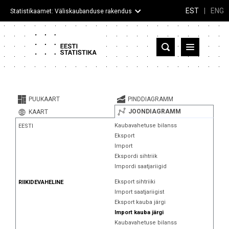
EST
|
ENG
Statistikaamet: Väliskaubanduse rakendus
Eesti
Partnerriigid ja territooriumid
PUUKAART
PINDDIAGRAMM
Kaup
JOONDIAGRAMM
KAART
Kaubavahetuse bilanss
EESTI
Infograafikud
Eksport
Import
Selgitused
Ekspordi sihtriik
Impordi saatjariigid
Eksport sihtriiki
RIIKIDEVAHELINE
Import saatjariigist
Eksport kauba järgi
Import kauba järgi
Kaubavahetuse bilanss